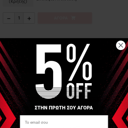
(Κρήτης)
−
+
ΑΓΟΡΑ
Αναλυτική Περιγραφή
Το MSD-Band Ankleciser είναι ένα εξαιρετικό όργανο
εκγύμνασης του αστραγάλου. Είναι απλό και
αποτελεσματικό. Αποτελείται από ελαστικό ιμάντα (χωρίς
Latex) ο οποίος περιέχει δύο συνεχείς βρόγχους μέσα στους
οποίους τοποθετούνται τα πέλματα. Διαθέσιμο σε 4
αντιστάσεις:
Κίτρινο - Πολύ Ελαφρύ
Κόκκινο - Μέσο
Πράσινο - Ισχυρό
Μπλε - Πολύ Ισχυρό