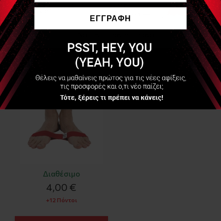
Είδες Πρόσφατα
ΕΓΓΡΑΦΗ
Να μην εμφανιστεί ξανά
Ελαστικός Ιμάντας
Άσκησης Αστραγάλων
(MVS Ankleciser) από:
Διαθέσιμο
4,00 €
+12 Πόντοι