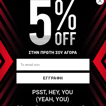
Αντανακλαστικό Σφυρί από αναξείδωτο ατσάλι με το οποίο
συνοδεύεται από βελόνα και βουρτσάκι για πιο
ολοκληρωμένο έλεγχο νευρικών αντιδράσεων
Είδες Πρόσφατα
MVS
Σφυρί Buck Hammer
ΕΓΓΡΑΦΗ
Να μην εμφανιστεί ξανά