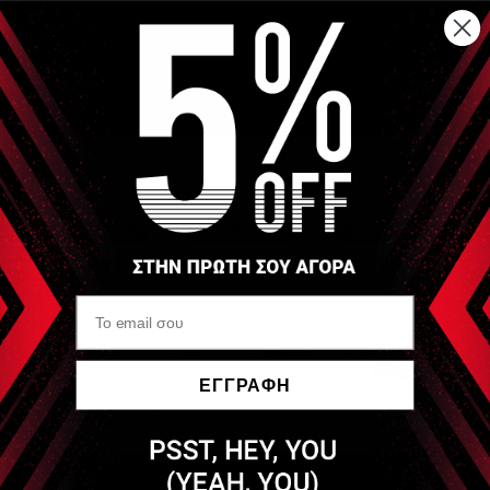
Αναλυτική Περιγραφή
Χρώμα : Κόκκινο
Διαστάσεις : 45 x 19 x 3 cm
Είδες Πρόσφατα
PURE
Massage Hook
ΕΓΓΡΑΦΗ
Να μην εμφανιστεί ξανά