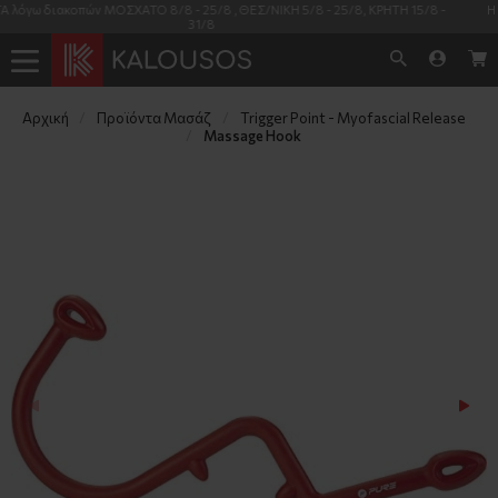
 15/8 -
Η διαθεσιμότητα των προϊόντων όπως φαίνεται στις καρτέλες τους είν
πραγματική και 99% έγκυρη
Αρχική
Προϊόντα Μασάζ
Trigger Point - Myofascial Release
Massage Hook