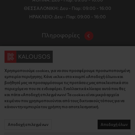
ΘΕΣΣΑΛΟΝΙΚΗ:
Δευ - Παρ: 09:00 - 16:00
ΗΡΑΚΛΕΙΟ:
Δευ - Παρ: 09:00 - 16:00
Πληροφορίες
Όροι και Προϋποθέσεις
Επικοινωνία
Τιμές, Τρόποι Αποστολής και Πληρωμής
Διεύθυνση
Πολιτική Απορρήτου
Χρησιμοποιούμε cookies, για να σου προσφέρουμε προσωποποιημένη
Έδρα: Γράμμου 29, 18345 , Μοσχάτο Αττική
Κώδικας Δεοντολογίας
εμπειρία περιήγησης. Κάνε «κλικ» στο κουμπί «Αποδοχή όλων» και
Θεσ/νίκη: Λυσάνδρου 8, 54642, Θεσσαλονίκη
Εταιρικό Προφίλ
βοήθησέ μας να προσαρμόσουμε τις προτάσεις μας αποκλειστικά στο
Κρήτη: Θερίσου 52, 71305, Ηράκλειο
περιεχόμενο που σε ενδιαφέρει. Εναλλακτικά κλίκαρε αυτά που θες
KLoop - Loyalty Program
Βρείτε μας στον χάρτη
και πάτα «Αποδοχή επιλεγμένων»! Τα cookies είναι μικρά αρχεία
Τηλέφωνο:
Become a Brand Ambassador
κειμένου που χρησιμοποιούνται από τους δικτυακούς τόπους για να
κάνουν την εμπειρία του χρήστη πιο αποτελεσματική.
Έδρα: 210 775 2048
Επικοινωνία
Θεσ/νίκη: 2310 827 031
Ηράκλειο: 2814 027 726
Αποδοχή επιλεγμένων
Αποδοχή όλων
© 2026 kalousos.gr All Rights Reserved.