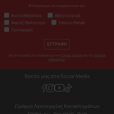
Ενδιαφέρομαι να ενημερώνομαι για:
Φυσικοθεραπεία
Αθλητιατρικά
Μασάζ/Βελονισμό
Fitness/Rehab
Προσφορές
ΕΓΓΡΑΦΗ
Με την εγγραφή μου συμφωνώ με τους
Όρους Χρήσης
και την
Πολιτική
Απορρήτου
.
Βρείτε μας στα Social Media
Ωράριο Λειτουργίας Καταστημάτων
ΑΘΗΝΑ:
Δευ - Παρ: 09:00 - 16:00