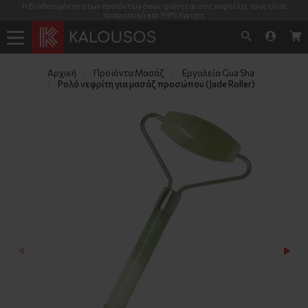
Η διαθεσιμότητα των προϊόντων όπως φαίνεται στις καρτέλες τους είναι
πραγματική και 99% έγκυρη
Αρχική
Προϊόντα Μασάζ
Εργαλεία Gua Sha
Ρολό νεφρίτη για μασάζ προσώπου (Jade Roller)