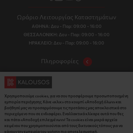
Ωράριο Λειτουργίας Καταστημάτων
ΑΘΗΝΑ:
Δευ - Παρ: 09:00 - 16:00
ΘΕΣΣΑΛΟΝΙΚΗ:
Δευ - Παρ: 09:00 - 16:00
ΗΡΑΚΛΕΙΟ:
Δευ - Παρ: 09:00 - 16:00
Πληροφορίες
Όροι και Προϋποθέσεις
Επικοινωνία
Τιμές, Τρόποι Αποστολής και Πληρωμής
Διεύθυνση
Πολιτική Απορρήτου
Χρησιμοποιούμε cookies, για να σου προσφέρουμε προσωποποιημένη
Έδρα: Γράμμου 29, 18345 , Μοσχάτο Αττική
Κώδικας Δεοντολογίας
εμπειρία περιήγησης. Κάνε «κλικ» στο κουμπί «Αποδοχή όλων» και
Θεσ/νίκη: Λυσάνδρου 8, 54642, Θεσσαλονίκη
Εταιρικό Προφίλ
βοήθησέ μας να προσαρμόσουμε τις προτάσεις μας αποκλειστικά στο
Κρήτη: Θερίσου 52, 71305, Ηράκλειο
περιεχόμενο που σε ενδιαφέρει. Εναλλακτικά κλίκαρε αυτά που θες
KLoop - Loyalty Program
Βρείτε μας στον χάρτη
και πάτα «Αποδοχή επιλεγμένων»! Τα cookies είναι μικρά αρχεία
Τηλέφωνο:
Become a Brand Ambassador
κειμένου που χρησιμοποιούνται από τους δικτυακούς τόπους για να
κάνουν την εμπειρία του χρήστη πιο αποτελεσματική.