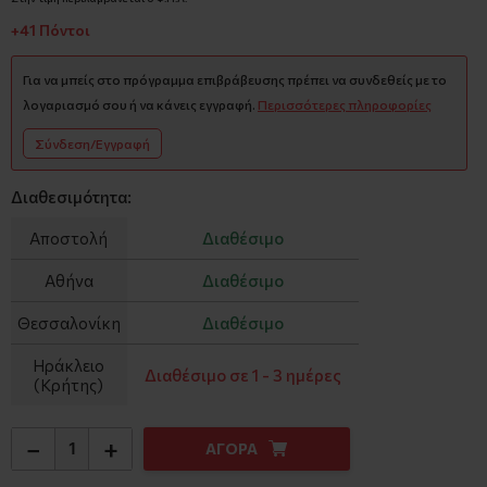
+41 Πόντοι
Για να μπείς στο πρόγραμμα επιβράβευσης πρέπει να συνδεθείς με το
λογαριασμό σου ή να κάνεις εγγραφή.
Περισσότερες πληροφορίες
Σύνδεση/Εγγραφή
Διαθεσιμότητα:
Αποστολή
Διαθέσιμο
Αθήνα
Διαθέσιμο
Θεσσαλονίκη
Διαθέσιμο
Ηράκλειο
Διαθέσιμο σε 1 - 3 ημέρες
(Κρήτης)
−
+
ΑΓΟΡΑ