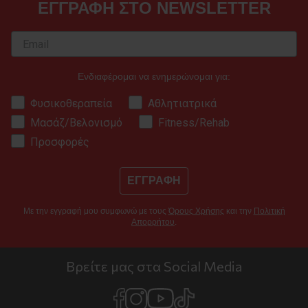
ΕΓΓΡΑΦΗ ΣΤΟ NEWSLETTER
Ενδιαφέρομαι να ενημερώνομαι για:
Φυσικοθεραπεία
Αθλητιατρικά
Μασάζ/Βελονισμό
Fitness/Rehab
Προσφορές
ΕΓΓΡΑΦΗ
Με την εγγραφή μου συμφωνώ με τους
Όρους Χρήσης
και την
Πολιτική
Απορρήτου
.
Βρείτε μας στα Social Media