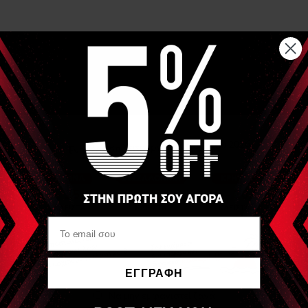
Αναλυτική Περιγραφή
Roller απο νεφρίτη με διπλή πλευρά κατάλληλη για μασάζ
προσώπου.
Η μεγάλη πλευρά είναι ιδανική για μασάζ στο πρόσωπο και
λαιμό και η μικρή για μασάζ γύρω απο τα μάτια.
Βάρος 64 -70γρ.
Είδες Πρόσφατα
OEM
Ρολό νεφρίτη για μασάζ
ΕΓΓΡΑΦΗ
προσώπου (Jade Roller)
Να μην εμφανιστεί ξανά