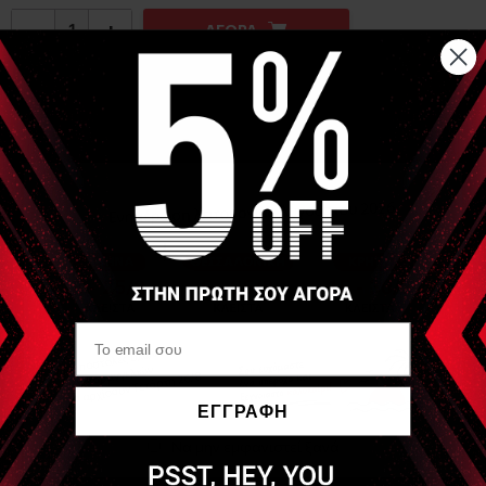
−
+
ΑΓΟΡΑ
Αναλυτική Περιγραφή
Εργαλείο Πέτρας Gua Bian sha (Gua Sha Stone triple ridge
Fish Shape) 10cm X 6cm
Είδες Πρόσφατα
OEM
Εργαλείο Πέτρας Gua
Sha Stone Triple Ridge
ΕΓΓΡΑΦΗ
Fish Shape
Να μην εμφανιστεί ξανά