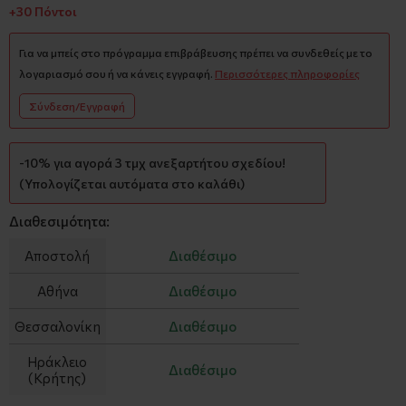
+30 Πόντοι
Για να μπείς στο πρόγραμμα επιβράβευσης πρέπει να συνδεθείς με το
λογαριασμό σου ή να κάνεις εγγραφή.
Περισσότερες πληροφορίες
Σύνδεση/Εγγραφή
-10% για αγορά 3 τμχ ανεξαρτήτου σχεδίου!
(Υπολογίζεται αυτόματα στο καλάθι)
Διαθεσιμότητα:
Αποστολή
Διαθέσιμο
Αθήνα
Διαθέσιμο
Θεσσαλονίκη
Διαθέσιμο
Ηράκλειο
Διαθέσιμο
(Κρήτης)