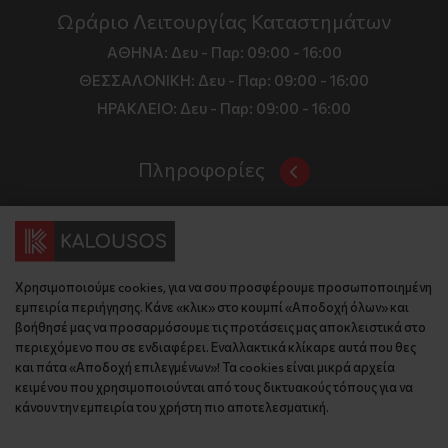
Ωράριο Λειτουργίας Καταστημάτων
ΑΘΗΝΑ:
Δευ - Παρ: 09:00 - 16:00
ΘΕΣΣΑΛΟΝΙΚΗ:
Δευ - Παρ: 09:00 - 16:00
ΗΡΑΚΛΕΙΟ:
Δευ - Παρ: 09:00 - 16:00
Πληροφορίες
Όροι και Προϋποθέσεις
Επικοινωνία
Τιμές, Τρόποι Αποστολής και Πληρωμής
Διεύθυνση
Πολιτική Απορρήτου
Χρησιμοποιούμε cookies, για να σου προσφέρουμε προσωποποιημένη
Έδρα: Γράμμου 29, 18345 , Μοσχάτο Αττική
Κώδικας Δεοντολογίας
εμπειρία περιήγησης. Κάνε «κλικ» στο κουμπί «Αποδοχή όλων» και
Θεσ/νίκη: Λυσάνδρου 8, 54642, Θεσσαλονίκη
Εταιρικό Προφίλ
βοήθησέ μας να προσαρμόσουμε τις προτάσεις μας αποκλειστικά στο
Κρήτη: Θερίσου 52, 71305, Ηράκλειο
περιεχόμενο που σε ενδιαφέρει. Εναλλακτικά κλίκαρε αυτά που θες
KLoop - Loyalty Program
Βρείτε μας στον χάρτη
και πάτα «Αποδοχή επιλεγμένων»! Τα cookies είναι μικρά αρχεία
Τηλέφωνο:
Become a Brand Ambassador
κειμένου που χρησιμοποιούνται από τους δικτυακούς τόπους για να
κάνουν την εμπειρία του χρήστη πιο αποτελεσματική.
Έδρα: 210 775 2048
Επικοινωνία
Θεσ/νίκη: 2310 827 031