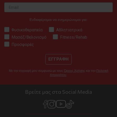
Ενδιαφέρομαι να ενημερώνομαι για:
Φυσικοθεραπεία
Αθλητιατρικά
Μασάζ/Βελονισμό
Fitness/Rehab
Προσφορές
ΕΓΓΡΑΦΗ
Με την εγγραφή μου συμφωνώ με τους
Όρους Χρήσης
και την
Πολιτική
Απορρήτου
.
Βρείτε μας στα Social Media