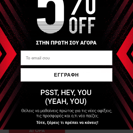
Είδες Πρόσφατα
REHABMEDIC
Λαβίδα 14 εκ
ΕΓΓΡΑΦΗ
Να μην εμφανιστεί ξανά
Διαθέσιμο
2,30 €
+7 Πόντοι
ΑΓΟΡΑ