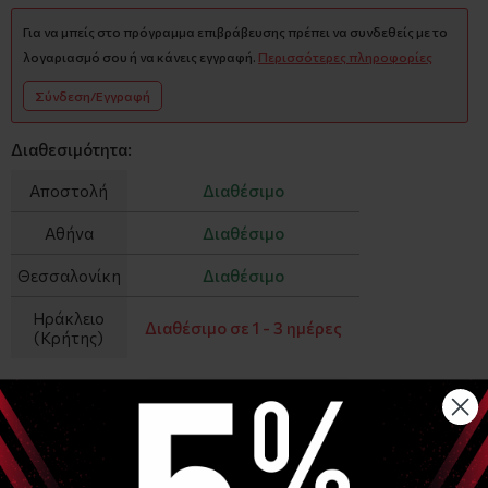
Για να μπείς στο πρόγραμμα επιβράβευσης πρέπει να συνδεθείς με το
λογαριασμό σου ή να κάνεις εγγραφή.
Περισσότερες πληροφορίες
Σύνδεση/Εγγραφή
Διαθεσιμότητα:
Αποστολή
Διαθέσιμο
Αθήνα
Διαθέσιμο
Θεσσαλονίκη
Διαθέσιμο
Ηράκλειο
Διαθέσιμο σε 1 - 3 ημέρες
(Κρήτης)
−
+
ΑΓΟΡΑ