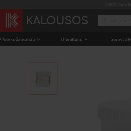
Κ
Φυσικοθεραπεία
TheraΒand
Προϊόντα 