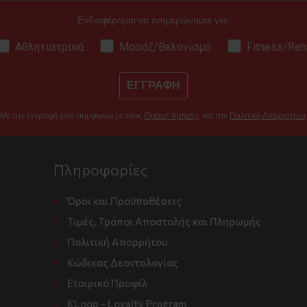
Ενδιαφέρομαι να ενημερώνομαι για:
Αθλητιατρικά
Μασάζ/Βελονισμό
Fitness/Reh
ΕΓΓΡΑΦΗ
Με την εγγραφή μου συμφωνώ με τους
Όρους Χρήσης
και την
Πολιτική Απορρήτου
Πληροφορίες
Όροι και Προϋποθέσεις
Τιμές, Τρόποι Αποστολής και Πληρωμής
Πολιτική Απορρήτου
Κώδικας Δεοντολογίας
Εταιρικό Προφίλ
KLoop - Loyalty Program