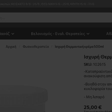
ΛΕΙΣΤΑ λόγω διακοπών ΜΟΣΧΑΤΟ 8/8 - 25/8 , ΘΕΣ/ΝΙΚΗ 5/8 - 25/8, ΚΡΗΤΗ 15/8 - 31
Μασάζ
Βελονισμός - Εναλ. Θεραπείες
Αθ
Αρχική
Φυσικοθεραπεία
Ισχυρή Θερμαντική κρέμα 500ml
Ισχυρή Θερ
SKU:
102615
-Καταπραϋντικό 
ανακούφιση από 
-Βοηθά στην απο
κυκλοφορία του
- Μη λιπαρό
25,00 €
Στην τιμή περιλαμβάνετα