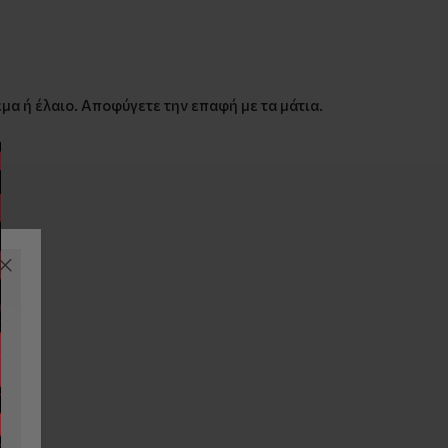
μα ή έλαιο. Αποφύγετε την επαφή με τα μάτια.