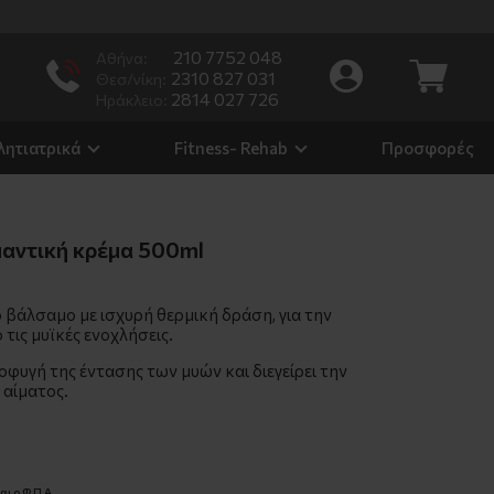
/8
210 7752 048
Αθήνα:
2310 827 031
Θεσ/νίκη:
2814 027 726
Ηράκλειο:
λητιατρικά
Fitness- Rehab
Προσφορές
μαντική κρέμα 500ml
βάλσαμο με ισχυρή θερμική δράση, για την
τις μυϊκές ενοχλήσεις.
φυγή της έντασης των μυών και διεγείρει την
 αίματος.
ι ο Φ.Π.Α.