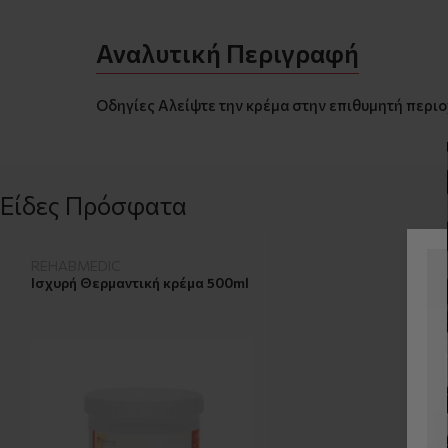
Αναλυτική Περιγραφή
Οδηγίες Αλείψτε την κρέμα στην επιθυμητή περιοχ
Είδες Πρόσφατα
REHABMEDIC
Ισχυρή Θερμαντική κρέμα 500ml