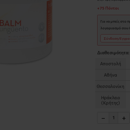
+75 Πόντοι
Για να μπείς στο 
λογαριασμό σου ή
Σύνδεση/Εγγρ
Διαθεσιμότητα:
Αποστολή
Αθήνα
Θεσσαλονίκη
Ηράκλειο
(Κρήτης)
−
+