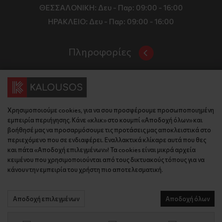
ΘΕΣΣΑΛΟΝΙΚΗ:
Δευ - Παρ: 09:00 - 16:00
ΗΡΑΚΛΕΙΟ:
Δευ - Παρ: 09:00 - 16:00
Πληροφορίες
Όροι και Προϋποθέσεις
Επικοινωνία
Τιμές, Τρόποι Αποστολής και Πληρωμής
Διεύθυνση
Πολιτική Απορρήτου
Χρησιμοποιούμε cookies, για να σου προσφέρουμε προσωποποιημένη
Έδρα: Γράμμου 29, 18345 , Μοσχάτο Αττική
Κώδικας Δεοντολογίας
εμπειρία περιήγησης. Κάνε «κλικ» στο κουμπί «Αποδοχή όλων» και
Θεσ/νίκη: Λυσάνδρου 8, 54642, Θεσσαλονίκη
Εταιρικό Προφίλ
βοήθησέ μας να προσαρμόσουμε τις προτάσεις μας αποκλειστικά στο
Κρήτη: Θερίσου 52, 71305, Ηράκλειο
περιεχόμενο που σε ενδιαφέρει. Εναλλακτικά κλίκαρε αυτά που θες
KLoop - Loyalty Program
Βρείτε μας στον χάρτη
και πάτα «Αποδοχή επιλεγμένων»! Τα cookies είναι μικρά αρχεία
Τηλέφωνο:
Become a Brand Ambassador
κειμένου που χρησιμοποιούνται από τους δικτυακούς τόπους για να
κάνουν την εμπειρία του χρήστη πιο αποτελεσματική.
Έδρα: 210 775 2048
Επικοινωνία
Θεσ/νίκη: 2310 827 031
Ηράκλειο: 2814 027 726
Αποδοχή επιλεγμένων
Αποδοχή όλων
© 2026 kalousos.gr All Rights Reserved.