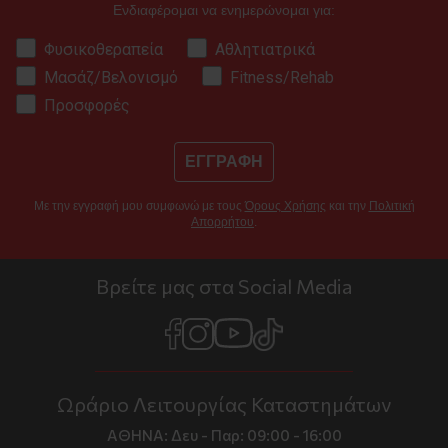
Ενδιαφέρομαι να ενημερώνομαι για:
Φυσικοθεραπεία
Αθλητιατρικά
Μασάζ/Βελονισμό
Fitness/Rehab
Προσφορές
ΕΓΓΡΑΦΗ
Με την εγγραφή μου συμφωνώ με τους
Όρους Χρήσης
και την
Πολιτική
Απορρήτου
.
Βρείτε μας στα Social Media
Ωράριο Λειτουργίας Καταστημάτων
ΑΘΗΝΑ:
Δευ - Παρ: 09:00 - 16:00