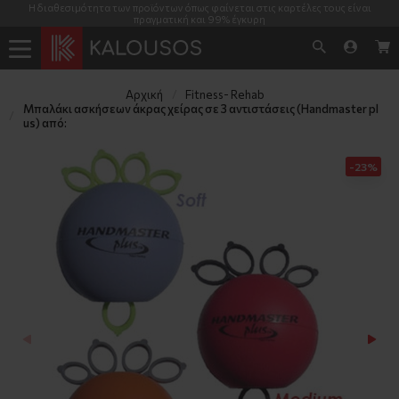
Η διαθεσιμότητα των προϊόντων όπως φαίνεται στις καρτέλες τους είναι
πραγματική και 99% έγκυρη
Αρχική
Fitness- Rehab
Μπαλάκι ασκήσεων άκρας χείρας σε 3 αντιστάσεις (Handmaster pl
us) από:
-23%