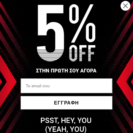
(εκτείνοντες).
Διαθέσιμο σε τρείς σκληρότητες :
* Μαλακό - Γαλάζιο
* Μεσαίο - Κόκκινο
* Σκληρό - Πορτοκαλί
Δείτε το βίντεο επίδειξης
ΕΓΓΡΑΦΗ
Να μην εμφανιστεί ξανά