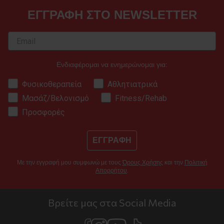
ΕΓΓΡΑΦΗ ΣΤΟ NEWSLETTER
Ενδιαφέρομαι να ενημερώνομαι για:
Φυσικοθεραπεία
Αθλητιατρικά
Μασάζ/Βελονισμό
Fitness/Rehab
Προσφορές
ΕΓΓΡΑΦΗ
Με την εγγραφή μου συμφωνώ με τους
Όρους Χρήσης
και την
Πολιτική
Απορρήτου
.
Βρείτε μας στα Social Media