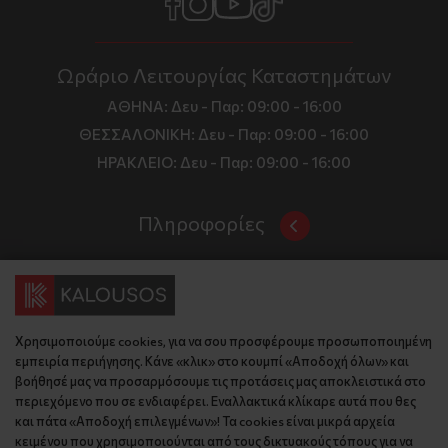
Ωράριο Λειτουργίας Καταστημάτων
ΑΘΗΝΑ:
Δευ - Παρ: 09:00 - 16:00
ΘΕΣΣΑΛΟΝΙΚΗ:
Δευ - Παρ: 09:00 - 16:00
ΗΡΑΚΛΕΙΟ:
Δευ - Παρ: 09:00 - 16:00
Πληροφορίες
Όροι και Προϋποθέσεις
Επικοινωνία
Τιμές, Τρόποι Αποστολής και Πληρωμής
Διεύθυνση
Πολιτική Απορρήτου
Χρησιμοποιούμε cookies, για να σου προσφέρουμε προσωποποιημένη
Έδρα: Γράμμου 29, 18345 , Μοσχάτο Αττική
Κώδικας Δεοντολογίας
εμπειρία περιήγησης. Κάνε «κλικ» στο κουμπί «Αποδοχή όλων» και
Θεσ/νίκη: Λυσάνδρου 8, 54642, Θεσσαλονίκη
Εταιρικό Προφίλ
βοήθησέ μας να προσαρμόσουμε τις προτάσεις μας αποκλειστικά στο
Κρήτη: Θερίσου 52, 71305, Ηράκλειο
περιεχόμενο που σε ενδιαφέρει. Εναλλακτικά κλίκαρε αυτά που θες
KLoop - Loyalty Program
Βρείτε μας στον χάρτη
και πάτα «Αποδοχή επιλεγμένων»! Τα cookies είναι μικρά αρχεία
Τηλέφωνο:
Become a Brand Ambassador
κειμένου που χρησιμοποιούνται από τους δικτυακούς τόπους για να