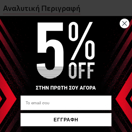
Αναλυτική Περιγραφή
Επίθεμα της Γερμανικής εταιρείας GELLO για ψύξη ή
θέρμανση
Περιέχει θήκη με δέστρα για ευκολότερη εφαρμογή
Διαστάσεις: 12 Χ 29 cm
Υλικό: PVC
Διαβάστε τις οδηγίες ψύξης - θέρμανσης πάνω στο κουτί
Είδες Πρόσφατα
GELLO
Επίθεμα GELLO 12 X
ΕΓΓΡΑΦΗ
29cm με θήκη- δέστρα
(Hot / Cold Pack)
Να μην εμφανιστεί ξανά