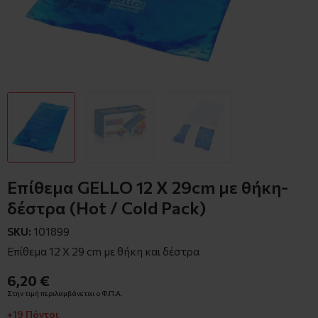
Επίθεμα GELLO 12 X 29cm με θήκη-
δέστρα (Hot / Cold Pack)
SKU:
101899
Επίθεμα 12 Χ 29 cm με θήκη και δέστρα
6,20 €
Στην τιμή περιλαμβάνεται ο Φ.Π.Α.
+19 Πόντοι