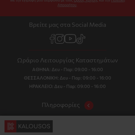
Με την εγγραφή μου συμφωνώ με τους
Όρους Χρήσης
και την
Πολιτική
Απορρήτου
.
Βρείτε μας στα Social Media
Ωράριο Λειτουργίας Καταστημάτων
ΑΘΗΝΑ:
Δευ - Παρ: 09:00 - 16:00
ΘΕΣΣΑΛΟΝΙΚΗ:
Δευ - Παρ: 09:00 - 16:00
ΗΡΑΚΛΕΙΟ:
Δευ - Παρ: 09:00 - 16:00
Πληροφορίες
Όροι και Προϋποθέσεις
Επικοινωνία
Τιμές, Τρόποι Αποστολής και Πληρωμής
Διεύθυνση
Πολιτική Απορρήτου