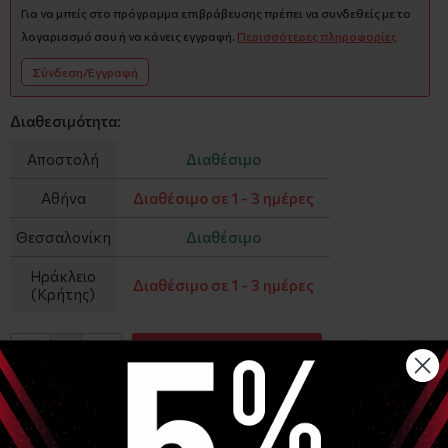
Για να μπείς στο πρόγραμμα επιβράβευσης πρέπει να συνδεθείς με το
λογαριασμό σου ή να κάνεις εγγραφή.
Περισσότερες πληροφορίες
Σύνδεση/Εγγραφή
Διαθεσιμότητα:
Αποστολή
Διαθέσιμο
Αθήνα
Διαθέσιμο σε 1 - 3 ημέρες
Θεσσαλονίκη
Διαθέσιμο
Ηράκλειο
Διαθέσιμο σε 1 - 3 ημέρες
(Κρήτης)
−
+
ΑΓΟΡΑ
Είδες Πρόσφατα