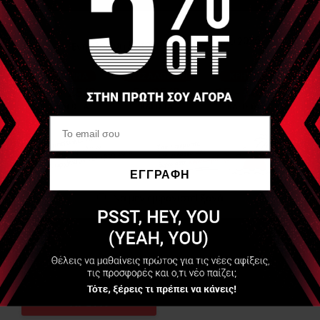
HYPERICE
Ηλεκτρόδια Venom Go
ΕΓΓΡΑΦΗ
Να μην εμφανιστεί ξανά
Διαθέσιμο
45,00 €
+135 Πόντοι
ΑΓΟΡΑ