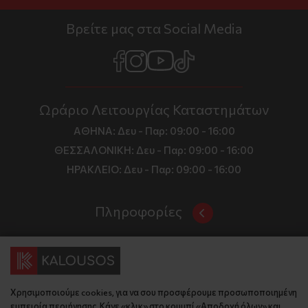
Βρείτε μας στα Social Media
Ωράριο Λειτουργίας Καταστημάτων
ΑΘΗΝΑ:
Δευ - Παρ: 09:00 - 16:00
ΘΕΣΣΑΛΟΝΙΚΗ:
Δευ - Παρ: 09:00 - 16:00
ΗΡΑΚΛΕΙΟ:
Δευ - Παρ: 09:00 - 16:00
Πληροφορίες
Όροι και Προϋποθέσεις
Επικοινωνία
Τιμές, Τρόποι Αποστολής και Πληρωμής
Διεύθυνση
Πολιτική Απορρήτου
Χρησιμοποιούμε cookies, για να σου προσφέρουμε προσωποποιημένη
Έδρα: Γράμμου 29, 18345 , Μοσχάτο Αττική
Κώδικας Δεοντολογίας
εμπειρία περιήγησης. Κάνε «κλικ» στο κουμπί «Αποδοχή όλων» και