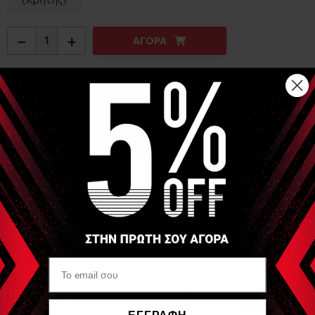
−
+
ΑΓΟΡΑ
Αναλυτική Περιγραφή
Ανθεκτική κατασκευή με εξωτερική επένδυση από
σιλικόνη
Ισχύς: 10W
3 ταχύτητες δόνησης
Επαναφορτιζόμενη μπαταρία λιθίου
Αυτονομία μπαταρίας: 2 ώρες
Διάμετρος: 8.90cm
Βάρος: 450gr
Είδες Πρόσφατα
ΕΓΓΡΑΦΗ