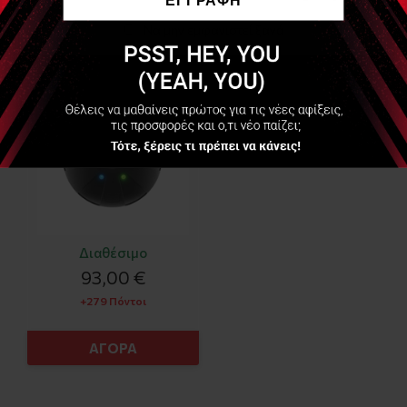
HYPERICE
Να μην εμφανιστεί ξανά
Hypersphere GO Mini
Vibrating Massage Ball
Black
Διαθέσιμο
93,00 €
+279 Πόντοι
ΑΓΟΡΑ