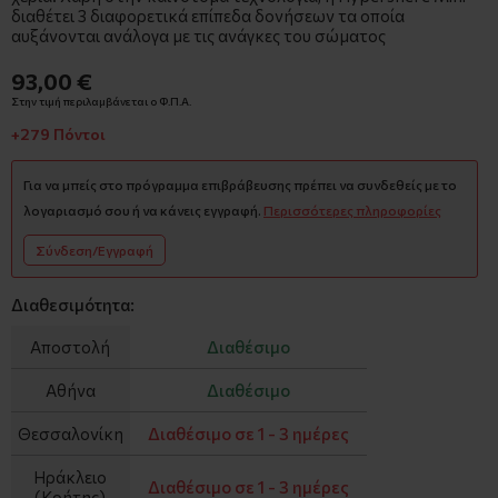
διαθέτει 3 διαφορετικά επίπεδα δονήσεων τα οποία
αυξάνονται ανάλογα με τις ανάγκες του σώματος
93,00 €
Στην τιμή περιλαμβάνεται ο Φ.Π.Α.
+279 Πόντοι
Για να μπείς στο πρόγραμμα επιβράβευσης πρέπει να συνδεθείς με το
λογαριασμό σου ή να κάνεις εγγραφή.
Περισσότερες πληροφορίες
Σύνδεση/Εγγραφή
Διαθεσιμότητα:
Αποστολή
Διαθέσιμο
Αθήνα
Διαθέσιμο
Θεσσαλονίκη
Διαθέσιμο σε 1 - 3 ημέρες
Ηράκλειο
Διαθέσιμο σε 1 - 3 ημέρες
(Κρήτης)