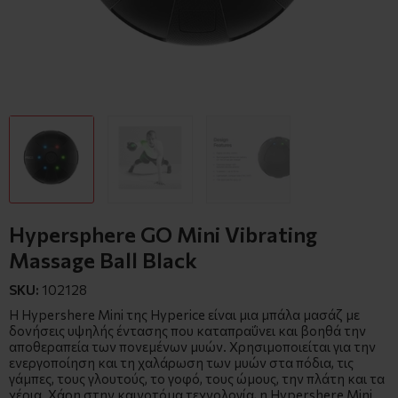
Hypersphere GO Mini Vibrating
Massage Ball Black
SKU:
102128
H Hypershere Mini της Hyperice είναι μια μπάλα μασάζ με
δονήσεις υψηλής έντασης που καταπραΰνει και βοηθά την
αποθεραπεία των πονεμένων μυών. Χρησιμοποιείται για την
ενεργοποίηση και τη χαλάρωση των μυών στα πόδια, τις
γάμπες, τους γλουτούς, το γοφό, τους ώμους, την πλάτη και τα
χέρια. Χάρη στην καινοτόμα τεχνολογία, η Hypershere Mini