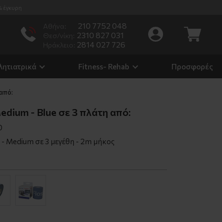
% έγκυρη
210 7752 048
Αθήνα:
2310 827 031
Θεσ/νίκη:
2814 027 726
Ηράκλειο:
λητιατρικά
Fitness- Rehab
Προσφορές
 από:
edium - Blue σε 3 πλάτη από:
0
- Medium σε 3 μεγέθη - 2m μήκος