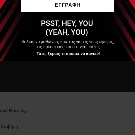
ΕΓΓΡΑΦΗ
Να μην εμφανιστεί ξανά
ική Flossing:
ι διαβήτη