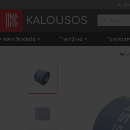
Η διαθε
Φυσικοθεραπεία
TheraΒand
Προϊόντα 
Αρχικ