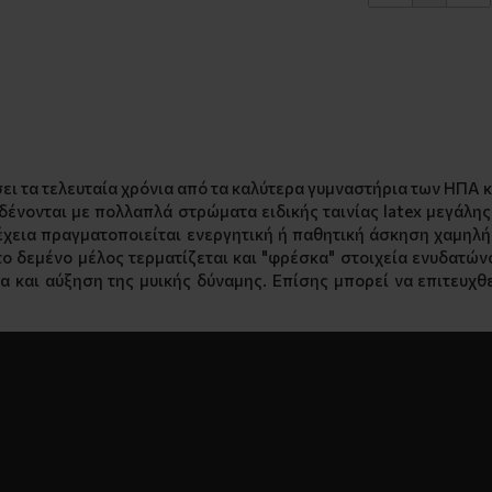
σει τα τελευταία χρόνια από τα καλύτερα γυμναστήρια των ΗΠΑ 
ς δένονται με πολλαπλά στρώματα ειδικής ταινίας latex μεγάλη
νέχεια πραγματοποιείται ενεργητική ή παθητική άσκηση χαμηλή
ο δεμένο μέλος τερματίζεται και "φρέσκα" στοιχεία ενυδατώνου
 και αύξηση της μυικής δύναμης. Επίσης μπορεί να επιτευχθ