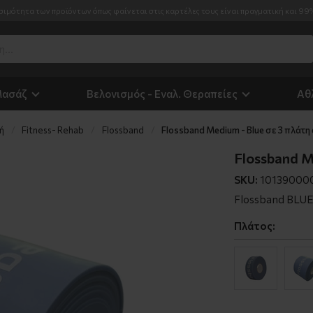
σιμότητα των προϊόντων όπως φαίνεται στις καρτέλες τους είναι πραγματική και 99
Μασάζ
Βελονισμός - Εναλ. Θεραπείες
Αθ
ή
Fitness- Rehab
Flossband
Flossband Medium - Blue σε 3 πλάτη
Flossband M
SKU:
10139000
Flossband BLUE 
Πλάτος: