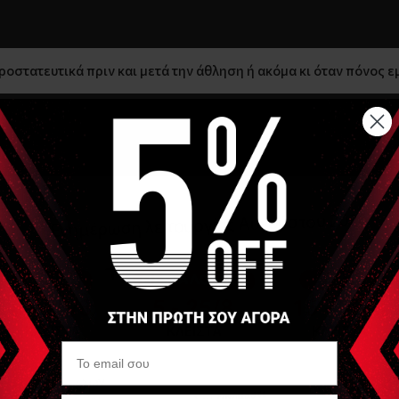
οστατευτικά πριν και μετά την άθληση ή ακόμα κι όταν πόνος ε