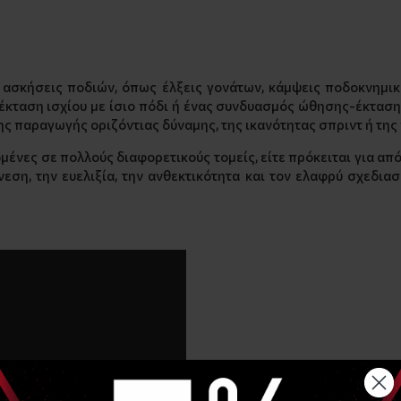
 ασκήσεις ποδιών, όπως έλξεις γονάτων, κάμψεις ποδοκνημική
έκταση ισχίου με ίσιο πόδι ή ένας συνδυασμός ώθησης-έκτασης
της παραγωγής οριζόντιας δύναμης, της ικανότητας σπριντ ή τ
μένες σε πολλούς διαφορετικούς τομείς, είτε πρόκειται για α
εση, την ευελιξία, την ανθεκτικότητα και τον ελαφρύ σχεδια