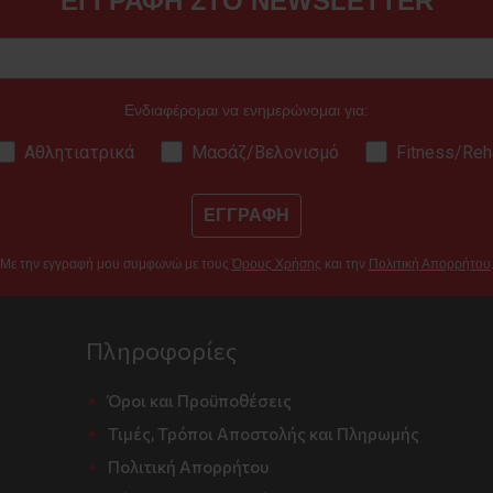
ΕΓΓΡΑΦΗ ΣΤΟ NEWSLETTER
Ενδιαφέρομαι να ενημερώνομαι για:
Αθλητιατρικά
Μασάζ/Βελονισμό
Fitness/Reh
ΕΓΓΡΑΦΗ
Με την εγγραφή μου συμφωνώ με τους
Όρους Χρήσης
και την
Πολιτική Απορρήτου
Πληροφορίες
Όροι και Προϋποθέσεις
Τιμές, Τρόποι Αποστολής και Πληρωμής
Πολιτική Απορρήτου