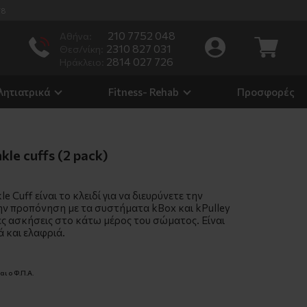
/8
210 7752 048
Αθήνα:
2310 827 031
Θεσ/νίκη:
2814 027 726
Ηράκλειο:
λητιατρικά
Fitness- Rehab
Προσφορές
kle cuffs (2 pack)
le Cuff είναι το κλειδί για να διευρύνετε την
ην προπόνηση με τα συστήματα kBox και kPulley
ς ασκήσεις στο κάτω μέρος του σώματος. Είναι
ά και ελαφριά.
ι ο Φ.Π.Α.