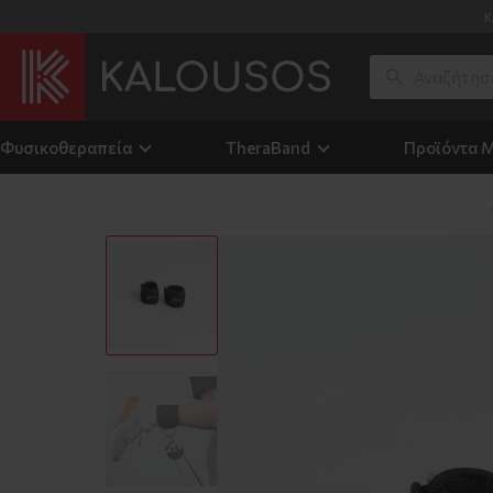
Κ
Φυσικοθεραπεία
TheraΒand
Προϊόντα 