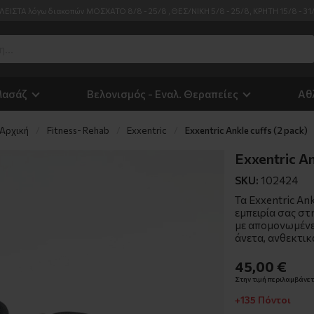
ΛΕΙΣΤΑ λόγω διακοπών ΜΟΣΧΑΤΟ 8/8 - 25/8 , ΘΕΣ/ΝΙΚΗ 5/8 - 25/8, ΚΡΗΤΗ 15/8 - 31
Μασάζ
Βελονισμός - Εναλ. Θεραπείες
Αθ
Αρχική
Fitness- Rehab
Exxentric
Exxentric Ankle cuffs (2 pack)
Exxentric An
SKU:
102424
Τα Exxentric Ank
εμπειρία σας στ
με απομονωμένε
άνετα, ανθεκτικ
45,00 €
Στην τιμή περιλαμβάνετα
+135 Πόντοι