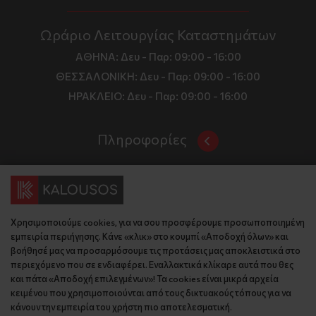
Ωράριο Λειτουργίας Καταστημάτων
ΑΘΗΝΑ:
Δευ - Παρ: 09:00 - 16:00
ΘΕΣΣΑΛΟΝΙΚΗ:
Δευ - Παρ: 09:00 - 16:00
ΗΡΑΚΛΕΙΟ:
Δευ - Παρ: 09:00 - 16:00
Πληροφορίες
Όροι και Προϋποθέσεις
Επικοινωνία
Τιμές, Τρόποι Αποστολής και Πληρωμής
Διεύθυνση
Πολιτική Απορρήτου
Χρησιμοποιούμε cookies, για να σου προσφέρουμε προσωποποιημένη
Έδρα: Γράμμου 29, 18345 , Μοσχάτο Αττική
Κώδικας Δεοντολογίας
εμπειρία περιήγησης. Κάνε «κλικ» στο κουμπί «Αποδοχή όλων» και
Θεσ/νίκη: Λυσάνδρου 8, 54642, Θεσσαλονίκη
Εταιρικό Προφίλ
βοήθησέ μας να προσαρμόσουμε τις προτάσεις μας αποκλειστικά στο
Κρήτη: Θερίσου 52, 71305, Ηράκλειο
περιεχόμενο που σε ενδιαφέρει. Εναλλακτικά κλίκαρε αυτά που θες
KLoop - Loyalty Program
Βρείτε μας στον χάρτη
και πάτα «Αποδοχή επιλεγμένων»! Τα cookies είναι μικρά αρχεία
Τηλέφωνο:
Become a Brand Ambassador
κειμένου που χρησιμοποιούνται από τους δικτυακούς τόπους για να
κάνουν την εμπειρία του χρήστη πιο αποτελεσματική.
Έδρα: 210 775 2048
Επικοινωνία