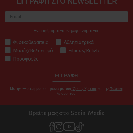
ΕΓΓΡΑΦΗ ΣΤΟ NEWSLETTER
Ενδιαφέρομαι να ενημερώνομαι για:
Φυσικοθεραπεία
Αθλητιατρικά
Μασάζ/Βελονισμό
Fitness/Rehab
Προσφορές
ΕΓΓΡΑΦΗ
Με την εγγραφή μου συμφωνώ με τους
Όρους Χρήσης
και την
Πολιτική
Απορρήτου
.
Βρείτε μας στα Social Media