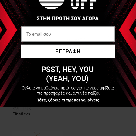
Χρώμα
Μπλε-Ροζ-Πορτοκαλί-Μώβ
Πωλείται ανά ζεύγος
Ναι
ΕΓΓΡΑΦΗ
Σύνθεση
Να μην εμφανιστεί ξανά
Πολυπροπυλένιο
Είδες Πρόσφατα
SVELTUS
Fit sticks