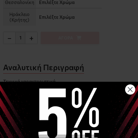
Θεσσαλονίκη
Επιλέξτε Χρώμα
Ηράκλειο
Επιλέξτε Χρώμα
(Κρήτης)
−
+
ΑΓΟΡΑ
Αναλυτική Περιγραφή
Τεχνικά χαρακτηριστικά
Μήκος (cm) ~
45,00
Βάρος (kg) ~
0,20