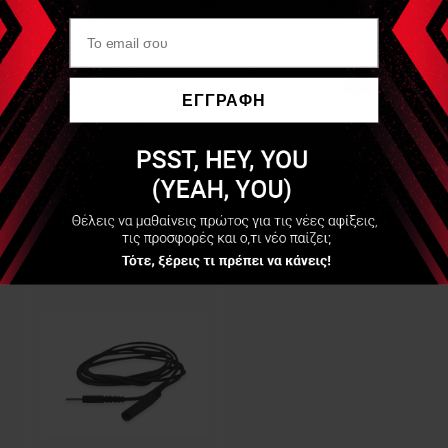
Μεγάλο πλεονέκτημα είναι ότι η λύση αυτή σας επιτρέπει να
αλλάζετε μέγεθος ή/και τύπο ηλεκτροδίων με το ίδιο
καλώδιο και μεγάλο οικονομικό όφελος.
ΕΓΓΡΑΦΗ
Να μην εμφανιστεί ξανά
Είδες Πρόσφατα
FIAB
F9073 - Καλώδιο
Εσοχής 4mm - Βύσμα
2mm (F4mmM2mm
cable)