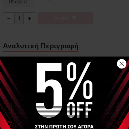
(Κρήτης)
−
+
ΑΓΟΡΑ
Αναλυτική Περιγραφή
Καλώδιο εσοχής 4mm σε βύσμα 2mm
Μήκος 1,5m
Το καλώδιο αυτό προσφέρει την πιο συμφέρουσα και
αποδοτική λύση σε περίπτωση που το μηχάνημα της
ηλεκτροθεραπείας σας έχει βύσματα 4mm πάνω στα οποία
συνδέονται τα ηλεκτρόδια. Τότε συνδυάζετε το καλώδιο με
επαναχρησιμοποιούμενα ηλεκτρόδια εσοχής 2mm
ή ακόμα
και
επαναχρησιμοποιούμενα ηλεκτρόδια με clip
και
2mm-
snap αντάπτορα
και θα έχετε επαναχρησιμοποιούμενα
ηλεκτρόδιο εσοχής 4mm που θα ταιριάζουν στο μηχάνημά
σας (δείτε για παράδειγμα τη 2η φωτογραφία).