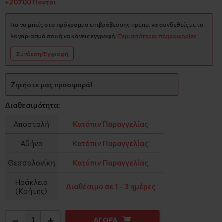
+20700 Πόντοι
Για να μπείς στο πρόγραμμα επιβράβευσης πρέπει να συνδεθείς με το
λογαριασμό σου ή να κάνεις εγγραφή.
Περισσότερες πληροφορίες
Σύνδεση/Εγγραφή
Ζητήστε μας προσφορά!
Διαθεσιμότητα:
Αποστολή
Κατόπιν Παραγγελίας
Αθήνα
Κατόπιν Παραγγελίας
Θεσσαλονίκη
Κατόπιν Παραγγελίας
Ηράκλειο
Διαθέσιμο σε 1 - 3 ημέρες
(Κρήτης)
−
+
ΑΓΟΡΑ