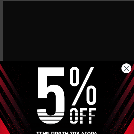
Η χρήση της έκκεντρης ενδυνάμωσης της ποδοκνημικής
είναι η πιο ερευνημένη και αποδεκτή μέθοδος πρόληψης των
τραυματισμών της ποδοκνημικής, μειώνοντας τον κίνδυνο
πρωτογενών και δευτερογενών τραυματισμών. Μπορεί να