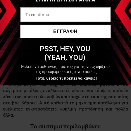
οδηγήσει σε αλλαγή της μυϊκής φυσιολογίας, επιμηκύνοντας
ακόμη και τις μυϊκές ίνες της μακράς κεφαλής του δικεφάλου
μηριαίου.
Χαρακτηριστικά
ΕΓΓΡΑΦΗ
Πέρα από τα προαναφερθέντα οφέλη της έκκεντρης
Να μην εμφανιστεί ξανά
προπόνησης, το LegFlexx επιτρέπει στους χρήστες να
ελέγχουν το εύρος κίνησης, επιτρέποντάς σας έτσι να
εργάζεστε με ασφάλεια για τη βελτίωση της δύναμης του
τελικού εύρους και να στοχεύετε τα αδύναμα σημεία με
ισομετρικές λαβές. Η υποδοχή τηλεφώνου στο LegFlexx θα
επιτρέψει στους χρήστες να λαμβάνουν άνετα άμεση
ανατροφοδότηση καθώς προπονούνται με το kMeter. Τέλος,
η κινητικότητα του LegFlexx το καθιστά μοναδικό σε
σύγκριση με άλλες εναλλακτικές λύσεις για κάμψεις ποδιών
λόγω των πρακτικών λαβών και τροχών του και της απουσίας
στοίβας βάρους. Αυτό καθιστά το μηχάνημα κατάλληλο για
ευέλικτες εγκαταστάσεις, κυκλική προπόνηση και πολλά
άλλα.
Το σύστημα περιλαμβάνει: