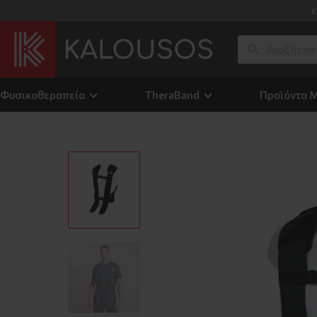
Κ
Φυσικοθεραπεία
TheraΒand
Προϊόντα 