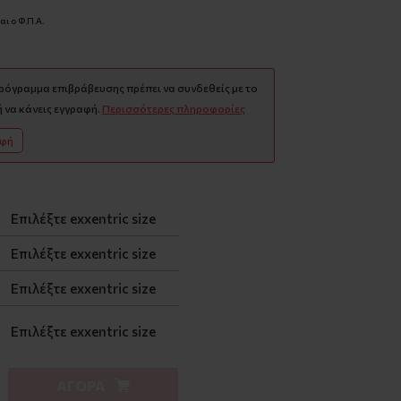
ι ο Φ.Π.Α.
πρόγραμμα επιβράβευσης πρέπει να συνδεθείς με το
 να κάνεις εγγραφή.
Περισσότερες πληροφορίες
αφή
Επιλέξτε exxentric size
Επιλέξτε exxentric size
Επιλέξτε exxentric size
Επιλέξτε exxentric size
ΑΓΟΡΑ