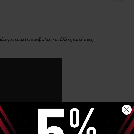
υάρ για squats, προβολές και άλλες ασκήσεις