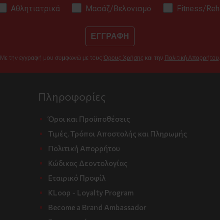
Αθλητιατρικά
Μασάζ/Βελονισμό
Fitness/Reh
ΕΓΓΡΑΦΗ
Με την εγγραφή μου συμφωνώ με τους
Όρους Χρήσης
και την
Πολιτική Απορρήτου
Πληροφορίες
Όροι και Προϋποθέσεις
Τιμές, Τρόποι Αποστολής και Πληρωμής
Πολιτική Απορρήτου
Κώδικας Δεοντολογίας
Εταιρικό Προφίλ
KLoop - Loyalty Program
Become a Brand Ambassador