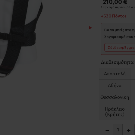
210,00 €
Στην τιμή περιλαμβάνετα
+630 Πόντοι
Για να μπείς στο 
λογαριασμό σου ή
Σύνδεση/Εγγρ
Διαθεσιμότητα:
Αποστολή
Αθήνα
Θεσσαλονίκη
Ηράκλειο
(Κρήτης)
−
+