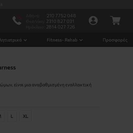
/8
210 7752 048
Αθήνα:
2310 827 031
Θεσ/νίκη:
2814 027 726
Ηράκλειο:
λητιατρικά
Fitness- Rehab
Προσφορές
arness
ώμων, είναι μια αναβαθμισμένη εναλλακτική
M
L
XL