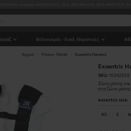
ΛΕΙΣΤΑ λόγω διακοπών ΜΟΣΧΑΤΟ 8/8 - 25/8 , ΘΕΣ/ΝΙΚΗ 5/8 - 25/8, ΚΡΗΤΗ 15/8 - 31
Μασάζ
Βελονισμός - Εναλ. Θεραπείες
Αθ
Αρχική
Fitness- Rehab
Exxentric Harness
Exxentric H
SKU:
10242555
Ζώνη μέσης και 
στη ζώνη μέσης
exxentric size:
XS
S