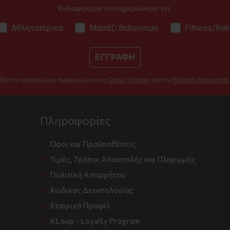
Ενδιαφέρομαι να ενημερώνομαι για:
Αθλητιατρικά
Μασάζ/Βελονισμό
Fitness/Reh
ΕΓΓΡΑΦΗ
Με την εγγραφή μου συμφωνώ με τους
Όρους Χρήσης
και την
Πολιτική Απορρήτου
Πληροφορίες
Όροι και Προϋποθέσεις
Τιμές, Τρόποι Αποστολής και Πληρωμής
Πολιτική Απορρήτου
Κώδικας Δεοντολογίας
Εταιρικό Προφίλ
KLoop - Loyalty Program