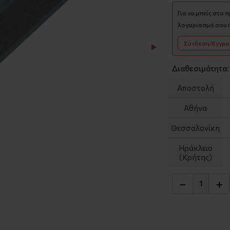
Για να μπείς στο 
λογαριασμό σου ή
Σύνδεση/Εγγρ
Διαθεσιμότητα:
Αποστολή
Αθήνα
Θεσσαλονίκη
Ηράκλειο
(Κρήτης)
−
+