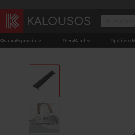
Κ
Φυσικοθεραπεία
TheraΒand
Προϊόντα 