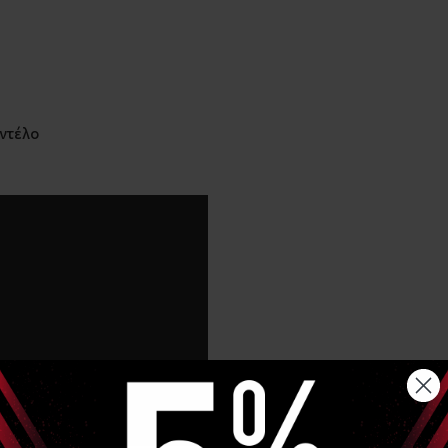
οντέλο