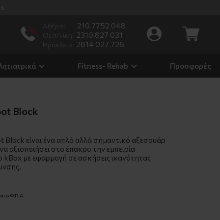
/8
210 7752 048
Αθήνα:
2310 827 031
Θεσ/νίκη:
2814 027 726
Ηράκλειο:
λητιατρικά
Fitness- Rehab
Προσφορές
oot Block
ot Block είναι ένα απλό αλλά σημαντικό αξεσουάρ
 να αξιοποιήσει στο έπακρο την εμπειρία
ο kBox με εφαρμογή σε ασκήσεις ικανότητας
υνσης.
ι ο Φ.Π.Α.