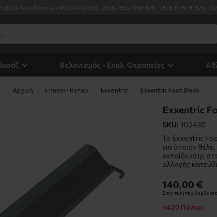
ΛΕΙΣΤΑ λόγω διακοπών ΜΟΣΧΑΤΟ 8/8 - 25/8 , ΘΕΣ/ΝΙΚΗ 5/8 - 25/8, ΚΡΗΤΗ 15/8 - 31
Μασάζ
Βελονισμός - Εναλ. Θεραπείες
Αθ
Αρχική
Fitness- Rehab
Exxentric
Exxentric Foot Block
Exxentric F
SKU:
102430
Το Exxentric Fo
για όποιον θέλει
εκπαίδευσης στ
αλλαγής κατεύθ
140,00 €
Στην τιμή περιλαμβάνετα
+420 Πόντοι