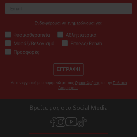
Ενδιαφέρομαι να ενημερώνομαι για:
Φυσικοθεραπεία
Αθλητιατρικά
Μασάζ/Βελονισμό
Fitness/Rehab
Προσφορές
ΕΓΓΡΑΦΗ
Με την εγγραφή μου συμφωνώ με τους
Όρους Χρήσης
και την
Πολιτική
Απορρήτου
.
Βρείτε μας στα Social Media