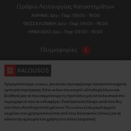
Ωράριο Λειτουργίας Καταστημάτων
ΑΘΗΝΑ:
Δευ - Παρ: 09:00 - 16:00
ΘΕΣΣΑΛΟΝΙΚΗ:
Δευ - Παρ: 09:00 - 16:00
ΗΡΑΚΛΕΙΟ:
Δευ - Παρ: 09:00 - 16:00
Πληροφορίες
Όροι και Προϋποθέσεις
Επικοινωνία
Τιμές, Τρόποι Αποστολής και Πληρωμής
Διεύθυνση
Πολιτική Απορρήτου
Χρησιμοποιούμε cookies, για να σου προσφέρουμε προσωποποιημένη
Έδρα: Γράμμου 29, 18345 , Μοσχάτο Αττική
Κώδικας Δεοντολογίας
εμπειρία περιήγησης. Κάνε «κλικ» στο κουμπί «Αποδοχή όλων» και
Θεσ/νίκη: Λυσάνδρου 8, 54642, Θεσσαλονίκη
Εταιρικό Προφίλ
βοήθησέ μας να προσαρμόσουμε τις προτάσεις μας αποκλειστικά στο
Κρήτη: Θερίσου 52, 71305, Ηράκλειο
περιεχόμενο που σε ενδιαφέρει. Εναλλακτικά κλίκαρε αυτά που θες
KLoop - Loyalty Program
Βρείτε μας στον χάρτη
και πάτα «Αποδοχή επιλεγμένων»! Τα cookies είναι μικρά αρχεία
Τηλέφωνο:
Become a Brand Ambassador
κειμένου που χρησιμοποιούνται από τους δικτυακούς τόπους για να
κάνουν την εμπειρία του χρήστη πιο αποτελεσματική.
Έδρα: 210 775 2048
Επικοινωνία
Θεσ/νίκη: 2310 827 031