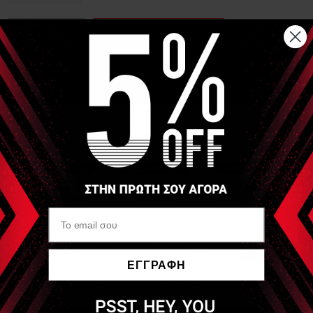
−
+
ΑΓΟΡΑ
Αναλυτική Περιγραφή
Guasha Stone Heart shape 8X6cm
Είδες Πρόσφατα
OEM
Εργαλείο Νεφρίτη Jade
Gua Sha Heart Shape
ΕΓΓΡΑΦΗ
Να μην εμφανιστεί ξανά