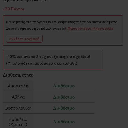
Στην τιμή περιλαμβάνεται ο Φ.Π.Α.
+30 Πόντοι
Για να μπείς στο πρόγραμμα επιβράβευσης πρέπει να συνδεθείς με το
λογαριασμό σου ή να κάνεις εγγραφή.
Περισσότερες πληροφορίες
Σύνδεση/Εγγραφή
-10% για αγορά 3 τμχ ανεξαρτήτου σχεδίου!
(Υπολογίζεται αυτόματα στο καλάθι)
Διαθεσιμότητα:
Αποστολή
Διαθέσιμο
Αθήνα
Διαθέσιμο
Θεσσαλονίκη
Διαθέσιμο
Ηράκλειο
Διαθέσιμο
(Κρήτης)