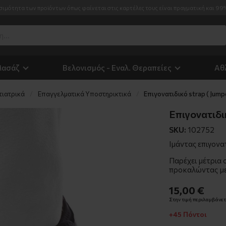
σιμότητα των προϊόντων όπως φαίνεται στις καρτέλες τους είναι πραγματική και 99
Μασάζ
Βελονισμός - Εναλ. Θεραπείες
Αθ
τιατρικά
Επαγγελματικά Υποστηρικτικά
Επιγονατιδικό strap ( Jump
Επιγονατιδικ
SKU:
102752
Ιμάντας επιγονα
Παρέχει μέτρια 
προκαλώντας με
15,00 €
Στην τιμή περιλαμβάνετα
+45 Πόντοι