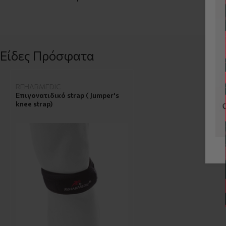
Είδες Πρόσφατα
REHABMEDIC
Επιγονατιδικό strap ( Jumper's
knee strap)