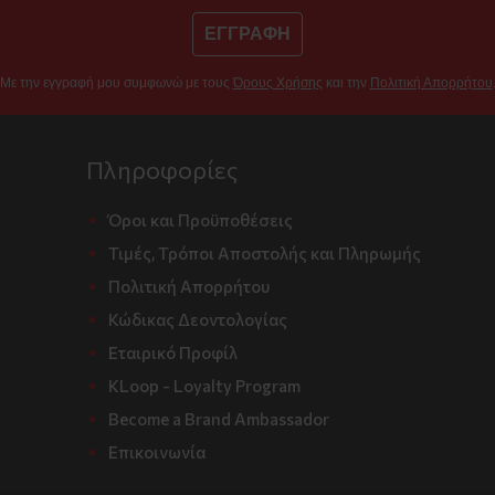
ΕΓΓΡΑΦΗ
Με την εγγραφή μου συμφωνώ με τους
Όρους Χρήσης
και την
Πολιτική Απορρήτου
Πληροφορίες
Όροι και Προϋποθέσεις
Τιμές, Τρόποι Αποστολής και Πληρωμής
Πολιτική Απορρήτου
Κώδικας Δεοντολογίας
Εταιρικό Προφίλ
KLoop - Loyalty Program
Become a Brand Ambassador
Επικοινωνία