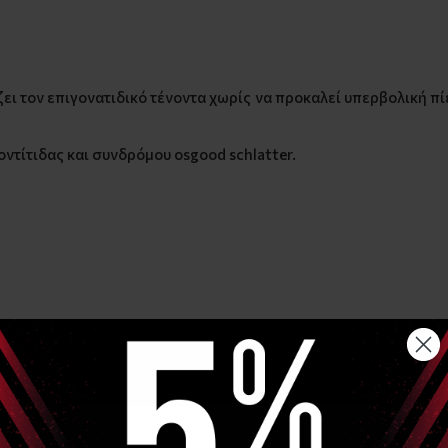
ει τον επιγονατιδικό τένοντα χωρίς να προκαλεί υπερβολική π
οντίτιδας και συνδρόμου osgood schlatter.