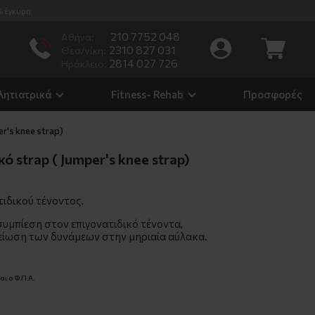
% έγκυρη
210 7752 048
Αθήνα:
2310 827 031
Θεσ/νίκη:
2814 027 726
Ηράκλειο:
λητιατρικά
Fitness- Rehab
Προσφορές
er's knee strap)
ό strap ( Jumper's knee strap)
τιδικού τένοντος.
συμπίεση στον επιγονατιδικό τένοντα,
ίωση των δυνάμεων στην μηριαία αύλακα.
ι ο Φ.Π.Α.