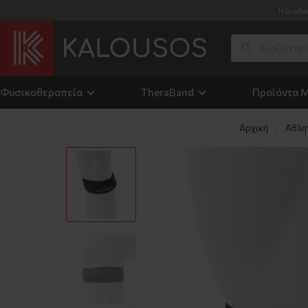
Η διαθε
Φυσικοθεραπεία
TheraΒand
Προϊόντα 
Αρχική
Αθλη