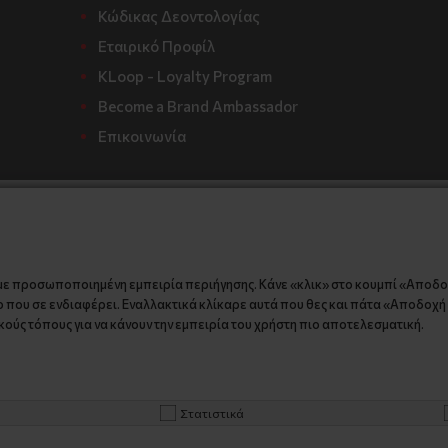
Κώδικας Δεοντολογίας
Εταιρικό Προφίλ
KLoop - Loyalty Program
Become a Brand Ambassador
Επικοινωνία
με προσωποποιημένη εμπειρία περιήγησης. Κάνε «κλικ» στο κουμπί «Αποδ
 που σε ενδιαφέρει. Εναλλακτικά κλίκαρε αυτά που θες και πάτα «Αποδοχή ε
ούς τόπους για να κάνουν την εμπειρία του χρήστη πιο αποτελεσματική.
Στατιστικά