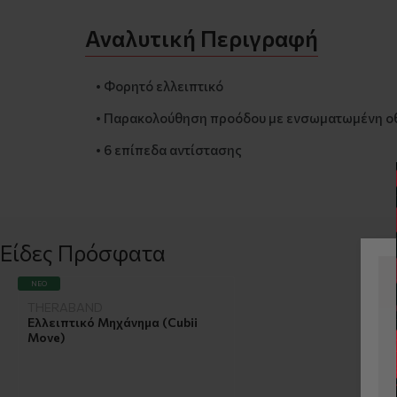
Αναλυτική Περιγραφή
• Φορητό ελλειπτικό
• Παρακολούθηση προόδου με ενσωματωμένη ο
• 6 επίπεδα αντίστασης
Είδες Πρόσφατα
ΝΈΟ
THERABAND
Ελλειπτικό Μηχάνημα (Cubii
Move)