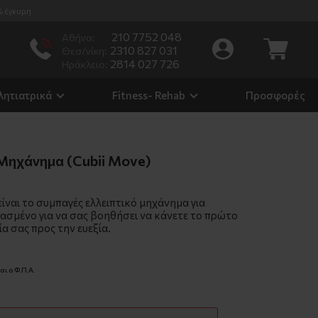
% έγκυρη
210 7752 048
Αθήνα:
2310 827 031
Θεσ/νίκη:
2814 027 726
Ηράκλειο:
λητιατρικά
Fitness- Rehab
Προσφορές
Μηχάνημα (Cubii Move)
ίναι το συμπαγές ελλειπτικό μηχάνημα για
ασμένο για να σας βοηθήσει να κάνετε το πρώτο
α σας προς την ευεξία.
ι ο Φ.Π.Α.