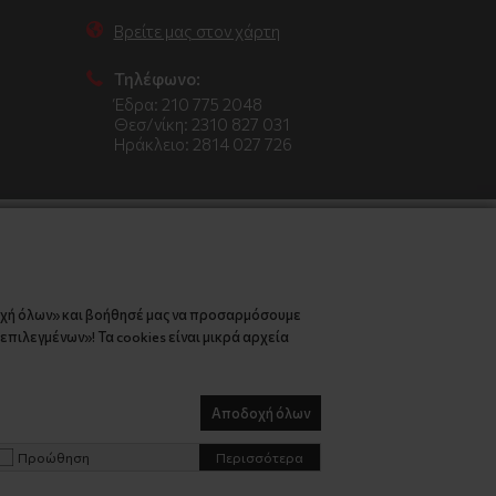
Βρείτε μας στον χάρτη
Τηλέφωνο:
Έδρα: 210 775 2048
Θεσ/νίκη: 2310 827 031
Ηράκλειο: 2814 027 726
οχή όλων» και βοήθησέ μας να προσαρμόσουμε
πιλεγμένων»! Τα cookies είναι μικρά αρχεία
Αποδοχή όλων
Προώθηση
Περισσότερα