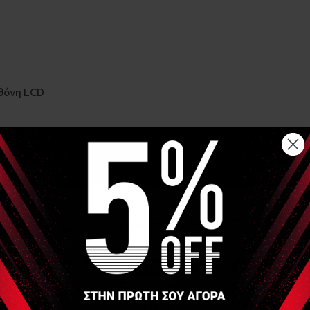
θόνη LCD