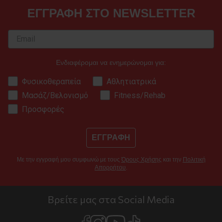
ΕΓΓΡΑΦΗ ΣΤΟ NEWSLETTER
Ενδιαφέρομαι να ενημερώνομαι για:
Φυσικοθεραπεία
Αθλητιατρικά
Μασάζ/Βελονισμό
Fitness/Rehab
Προσφορές
ΕΓΓΡΑΦΗ
Με την εγγραφή μου συμφωνώ με τους
Όρους Χρήσης
και την
Πολιτική
Απορρήτου
.
Βρείτε μας στα Social Media