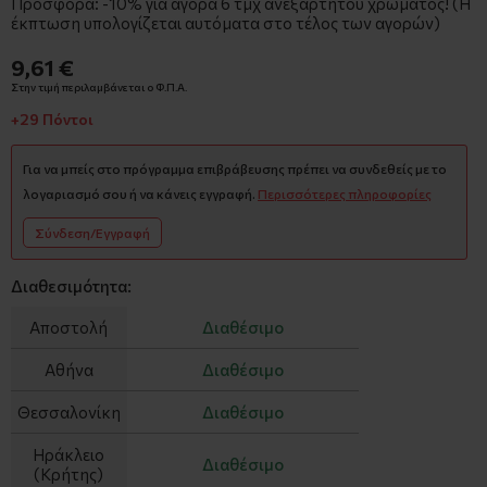
Προσφορά: -10% για αγορά 6 τμχ ανεξαρτήτου χρώματος! (Η
έκπτωση υπολογίζεται αυτόματα στο τέλος των αγορών)
9,61 €
Στην τιμή περιλαμβάνεται ο Φ.Π.Α.
+29 Πόντοι
Για να μπείς στο πρόγραμμα επιβράβευσης πρέπει να συνδεθείς με το
λογαριασμό σου ή να κάνεις εγγραφή.
Περισσότερες πληροφορίες
Σύνδεση/Εγγραφή
Διαθεσιμότητα:
Αποστολή
Διαθέσιμο
Αθήνα
Διαθέσιμο
Θεσσαλονίκη
Διαθέσιμο
Ηράκλειο
Διαθέσιμο
(Κρήτης)