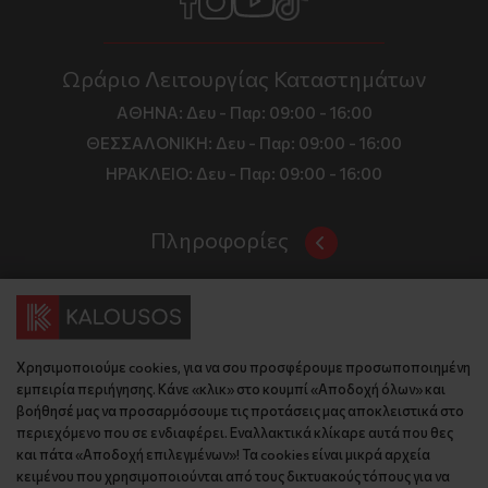
Ωράριο Λειτουργίας Καταστημάτων
ΑΘΗΝΑ:
Δευ - Παρ: 09:00 - 16:00
ΘΕΣΣΑΛΟΝΙΚΗ:
Δευ - Παρ: 09:00 - 16:00
ΗΡΑΚΛΕΙΟ:
Δευ - Παρ: 09:00 - 16:00
Πληροφορίες
Όροι και Προϋποθέσεις
Επικοινωνία
Τιμές, Τρόποι Αποστολής και Πληρωμής
Διεύθυνση
Πολιτική Απορρήτου
Χρησιμοποιούμε cookies, για να σου προσφέρουμε προσωποποιημένη
Έδρα: Γράμμου 29, 18345 , Μοσχάτο Αττική
Κώδικας Δεοντολογίας
εμπειρία περιήγησης. Κάνε «κλικ» στο κουμπί «Αποδοχή όλων» και
Θεσ/νίκη: Λυσάνδρου 8, 54642, Θεσσαλονίκη
Εταιρικό Προφίλ
βοήθησέ μας να προσαρμόσουμε τις προτάσεις μας αποκλειστικά στο
Κρήτη: Θερίσου 52, 71305, Ηράκλειο
περιεχόμενο που σε ενδιαφέρει. Εναλλακτικά κλίκαρε αυτά που θες
KLoop - Loyalty Program
Βρείτε μας στον χάρτη
και πάτα «Αποδοχή επιλεγμένων»! Τα cookies είναι μικρά αρχεία
Τηλέφωνο:
Become a Brand Ambassador
κειμένου που χρησιμοποιούνται από τους δικτυακούς τόπους για να