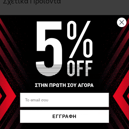
Σχετικά Προιόντα
SIXTUS
Ψαλίδι Ειδικό για χρήση με αυτοκόλλητες ταινίες 21.5cm
(Scissor Special for taping use)
ΕΓΓΡΑΦΗ
Να μην εμφανιστεί ξανά