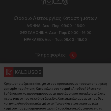
Ωράριο Λειτουργίας Καταστημάτων
ΑΘΗΝΑ:
Δευ - Παρ: 09:00 - 16:00
ΘΕΣΣΑΛΟΝΙΚΗ:
Δευ - Παρ: 09:00 - 16:00
ΗΡΑΚΛΕΙΟ:
Δευ - Παρ: 09:00 - 16:00
Πληροφορίες
Όροι και Προϋποθέσεις
Επικοινωνία
Τιμές, Τρόποι Αποστολής και Πληρωμής
Διεύθυνση
Πολιτική Απορρήτου
Χρησιμοποιούμε cookies, για να σου προσφέρουμε προσωποποιημένη
Έδρα: Γράμμου 29, 18345 , Μοσχάτο Αττική
Κώδικας Δεοντολογίας
εμπειρία περιήγησης. Κάνε «κλικ» στο κουμπί «Αποδοχή όλων» και
Θεσ/νίκη: Λυσάνδρου 8, 54642, Θεσσαλονίκη
Εταιρικό Προφίλ
βοήθησέ μας να προσαρμόσουμε τις προτάσεις μας αποκλειστικά στο
Κρήτη: Θερίσου 52, 71305, Ηράκλειο
περιεχόμενο που σε ενδιαφέρει. Εναλλακτικά κλίκαρε αυτά που θες
KLoop - Loyalty Program
Βρείτε μας στον χάρτη
και πάτα «Αποδοχή επιλεγμένων»! Τα cookies είναι μικρά αρχεία
Τηλέφωνο:
Become a Brand Ambassador
κειμένου που χρησιμοποιούνται από τους δικτυακούς τόπους για να