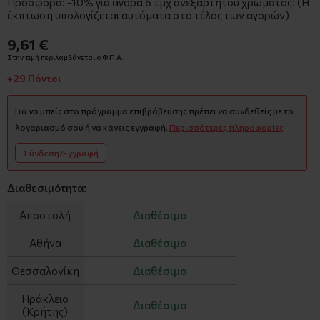
Προσφορά: -10% για αγορά 6 τμχ ανεξαρτήτου χρώματος! (Η
έκπτωση υπολογίζεται αυτόματα στο τέλος των αγορών)
9,61 €
Στην τιμή περιλαμβάνεται ο Φ.Π.Α.
+29 Πόντοι
Για να μπείς στο πρόγραμμα επιβράβευσης πρέπει να συνδεθείς με το
λογαριασμό σου ή να κάνεις εγγραφή.
Περισσότερες πληροφορίες
Σύνδεση/Εγγραφή
Διαθεσιμότητα:
Αποστολή
Διαθέσιμο
Αθήνα
Διαθέσιμο
Θεσσαλονίκη
Διαθέσιμο
Ηράκλειο
Διαθέσιμο
(Κρήτης)