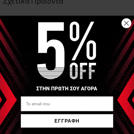
Σχετικά Προιόντα
SIXTUS
Ψαλίδι Ειδικό για χρήση με αυτοκόλλητες ταινίες 21.5cm
(Scissor Special for taping use)
ΕΓΓΡΑΦΗ
Να μην εμφανιστεί ξανά