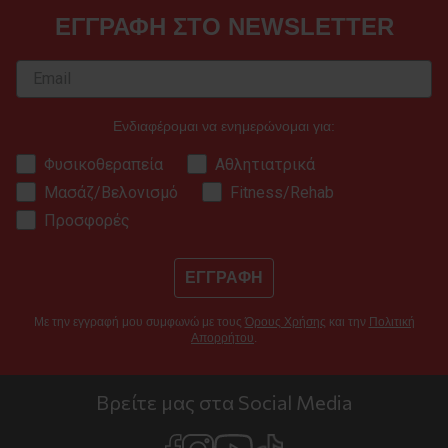
ΕΓΓΡΑΦΗ ΣΤΟ NEWSLETTER
Ενδιαφέρομαι να ενημερώνομαι για:
Φυσικοθεραπεία
Αθλητιατρικά
Μασάζ/Βελονισμό
Fitness/Rehab
Προσφορές
ΕΓΓΡΑΦΗ
Με την εγγραφή μου συμφωνώ με τους
Όρους Χρήσης
και την
Πολιτική
Απορρήτου
.
Βρείτε μας στα Social Media