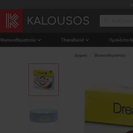
Κ
Φυσικοθεραπεία
TheraΒand
Προϊόντα 
Αρχική
Φυσικοθεραπεία