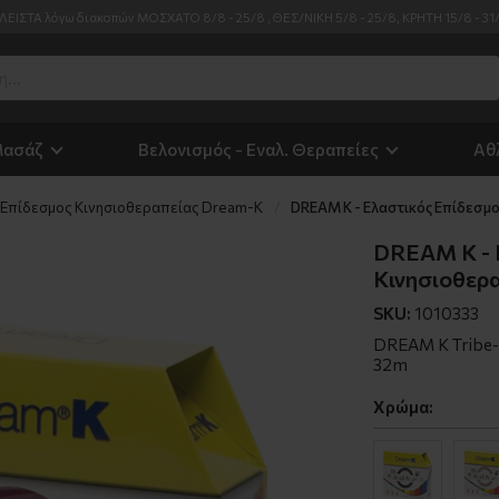
ΛΕΙΣΤΑ λόγω διακοπών ΜΟΣΧΑΤΟ 8/8 - 25/8 , ΘΕΣ/ΝΙΚΗ 5/8 - 25/8, ΚΡΗΤΗ 15/8 - 31
Μασάζ
Βελονισμός - Εναλ. Θεραπείες
Αθ
Επίδεσμος Κινησιοθεραπείας Dream-K
DREAM K - Ελαστικός Επίδεσμ
DREAM K - 
Κινησιοθερ
SKU:
1010333
DREAM K Tribe- 
32m
Χρώμα: