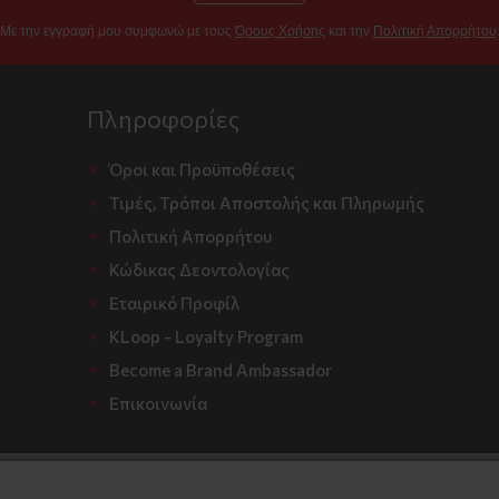
Με την εγγραφή μου συμφωνώ με τους
Όρους Χρήσης
και την
Πολιτική Απορρήτου
Πληροφορίες
Όροι και Προϋποθέσεις
Τιμές, Τρόποι Αποστολής και Πληρωμής
Πολιτική Απορρήτου
Κώδικας Δεοντολογίας
Εταιρικό Προφίλ
KLoop - Loyalty Program
Become a Brand Ambassador
Επικοινωνία