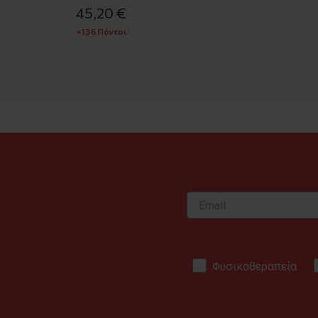
45,20 €
+136 Πόντοι
Φυσικοθεραπεία