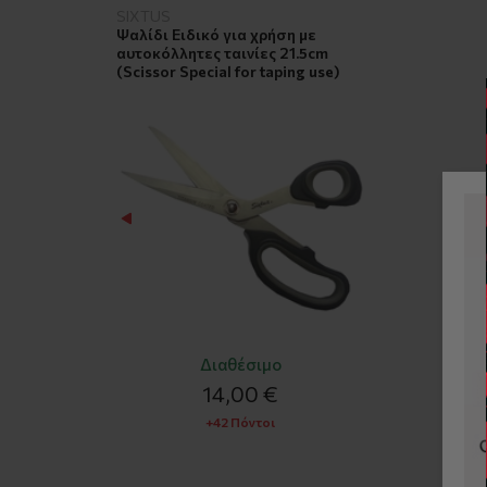
SIXTUS
Ψαλίδι Ειδικό για χρήση με
αυτοκόλλητες ταινίες 21.5cm
(Scissor Special for taping use)
Διαθέσιμο
14,00 €
+42 Πόντοι