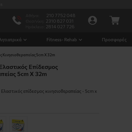
/8
210 7752 048
Αθήνα:
2310 827 031
Θεσ/νίκη:
2814 027 726
Ηράκλειο:
λητιατρικά
Fitness- Rehab
Προσφορές
ος Κινησιοθεραπείας 5cm X 32m
Ελαστικός Επίδεσμος
απείας 5cm X 32m
Ελαστικός επίδεσμος κινησιοθεραπείας - 5cm x