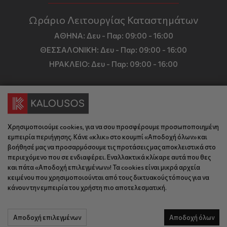
Ωράριο Λειτουργίας Καταστημάτων
ΑΘΗΝΑ:
Δευ - Παρ: 09:00 - 16:00
ΘΕΣΣΑΛΟΝΙΚΗ:
Δευ - Παρ: 09:00 - 16:00
ΗΡΑΚΛΕΙΟ:
Δευ - Παρ: 09:00 - 16:00
Πληροφορίες
Όροι και Προϋποθέσεις
Επικοινωνία
Χρησιμοποιούμε cookies, για να σου προσφέρουμε προσωποποιημένη
Τιμές, Τρόποι Αποστολής και Πληρωμής
εμπειρία περιήγησης. Κάνε «κλικ» στο κουμπί «Αποδοχή όλων» και
Διεύθυνση
Πολιτική Απορρήτου
βοήθησέ μας να προσαρμόσουμε τις προτάσεις μας αποκλειστικά στο
περιεχόμενο που σε ενδιαφέρει. Εναλλακτικά κλίκαρε αυτά που θες
Έδρα: Γράμμου 29, 18345 , Μοσχάτο Αττική
Κώδικας Δεοντολογίας
Θεσ/νίκη: Λυσάνδρου 8, 54642, Θεσσαλονίκη
και πάτα «Αποδοχή επιλεγμένων»! Τα cookies είναι μικρά αρχεία
Εταιρικό Προφίλ
Κρήτη: Θερίσου 52, 71305, Ηράκλειο
κειμένου που χρησιμοποιούνται από τους δικτυακούς τόπους για να
κάνουν την εμπειρία του χρήστη πιο αποτελεσματική.
KLoop - Loyalty Program
Βρείτε μας στον χάρτη
Τηλέφωνο:
Become a Brand Ambassador
Αποδοχή επιλεγμένων
Αποδοχή όλων
Έδρα: 210 775 2048
Επικοινωνία