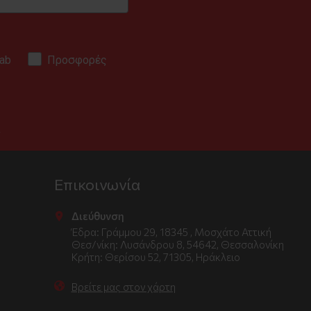
ab
Προσφορές
.
Επικοινωνία
Διεύθυνση
Έδρα: Γράμμου 29, 18345 , Μοσχάτο Αττική
Θεσ/νίκη: Λυσάνδρου 8, 54642, Θεσσαλονίκη
Κρήτη: Θερίσου 52, 71305, Ηράκλειο
Βρείτε μας στον χάρτη