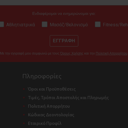
Ενδιαφέρομαι να ενημερώνομαι για:
Αθλητιατρικά
Μασάζ/Βελονισμό
Fitness/Reh
ΕΓΓΡΑΦΗ
Με την εγγραφή μου συμφωνώ με τους
Όρους Χρήσης
και την
Πολιτική Απορρήτου
Πληροφορίες
Όροι και Προϋποθέσεις
Τιμές, Τρόποι Αποστολής και Πληρωμής
Πολιτική Απορρήτου
Κώδικας Δεοντολογίας
Εταιρικό Προφίλ