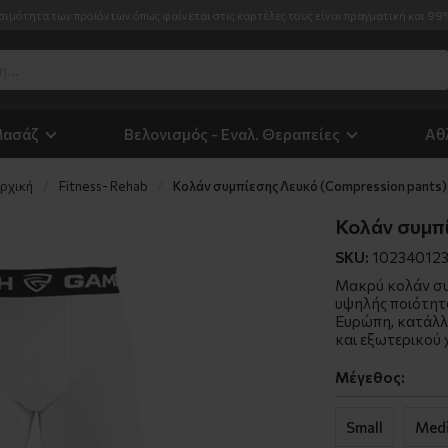
σιμότητα των προϊόντων όπως φαίνεται στις καρτέλες τους είναι πραγματική και 99
Μασάζ
Βελονισμός - Εναλ. Θεραπείες
Αθ
ρχική
Fitness- Rehab
Κολάν συμπίεσης Λευκό (Compression pants)
Κολάν συμπί
SKU:
10234012
Μακρύ κολάν συ
υψηλής ποιότητ
Ευρώπη, κατάλλ
και εξωτερικού
Μέγεθος:
Small
Med