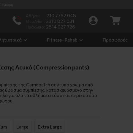
% έγκυρη
210 7752 048
Αθήνα:
2310 827 031
Θεσ/νίκη:
2814 027 726
Ηράκλειο:
λητιατρικά
Fitness- Rehab
Προσφορές
εσης Λευκό (Compression pants)
3
μπίεσης της Gamepatch σε λευκό χρώμα από
ας ύφασμα συμπίεσης, κατασκευασμένο στην
ηλο για όλα τα αθλήματα τόσο εσωτερικού όσο
 χώρου.
ium
Large
Extra Large