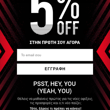
τάσταση των μυών
ΕΓΓΡΑΦΗ
Να μην εμφανιστεί ξανά