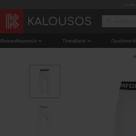
Η διαθε
Φυσικοθεραπεία
TheraΒand
Προϊόντα 
Α