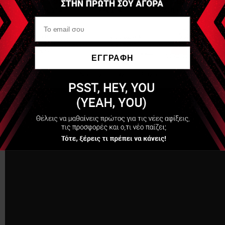
Βασικά χαρακτηριστικά:
Ύφασμα που απομακρύνει την υγρασία
Βελτιώνει τη ροή του αίματος και την αποκατάσταση των
μυών
ΕΓΓΡΑΦΗ
Σούπερ λεπτό & ελαφρύ
Πολύ αναπνεύσιμο
Να μην εμφανιστεί ξανά
Γρήγορο στέγνωμα
POLYAMIDE 71%ELASTAN (LYCRA®) 29%