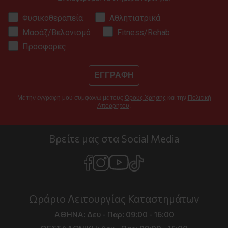
Φυσικοθεραπεία
Αθλητιατρικά
Μασάζ/Βελονισμό
Fitness/Rehab
Προσφορές
ΕΓΓΡΑΦΗ
Με την εγγραφή μου συμφωνώ με τους
Όρους Χρήσης
και την
Πολιτική
Απορρήτου
.
Βρείτε μας στα Social Media
Ωράριο Λειτουργίας Καταστημάτων
ΑΘΗΝΑ:
Δευ - Παρ: 09:00 - 16:00