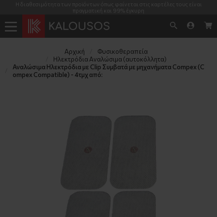
Η διαθεσιμότητα των προϊόντων όπως φαίνεται στις καρτέλες τους είναι
πραγματική και 99% έγκυρη
Αρχική
Φυσικοθεραπεία
Ηλεκτρόδια Αναλώσιμα (αυτοκόλλητα)
Αναλώσιμα Ηλεκτρόδια με Clip Συμβατά με μηχανήματα Compex (C
ompex Compatible) - 4τμχ από: