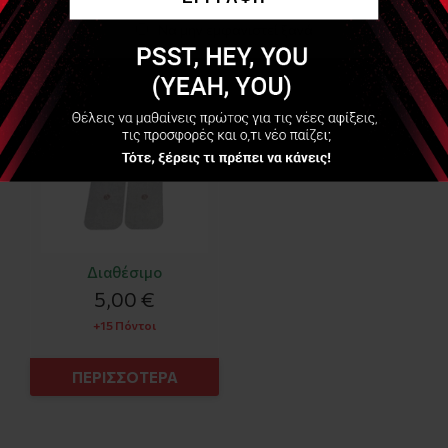
Να μην εμφανιστεί ξανά
Αναλώσιμα Ηλεκτρόδια
με Clip Συμβατά με
μηχανήματα Compex
(Compex Compatible) -
4τμχ από:
Διαθέσιμο
5,00 €
+15 Πόντοι
ΠΕΡΙΣΣΟΤΕΡΑ