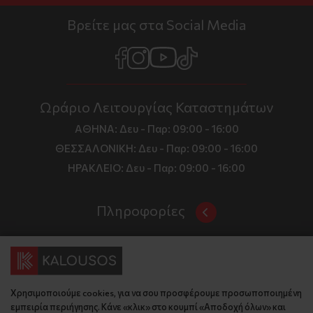
Βρείτε μας στα Social Media
Ωράριο Λειτουργίας Καταστημάτων
ΑΘΗΝΑ:
Δευ - Παρ: 09:00 - 16:00
ΘΕΣΣΑΛΟΝΙΚΗ:
Δευ - Παρ: 09:00 - 16:00
ΗΡΑΚΛΕΙΟ:
Δευ - Παρ: 09:00 - 16:00
Πληροφορίες
Όροι και Προϋποθέσεις
Επικοινωνία
Τιμές, Τρόποι Αποστολής και Πληρωμής
Διεύθυνση
Πολιτική Απορρήτου
Χρησιμοποιούμε cookies, για να σου προσφέρουμε προσωποποιημένη
Έδρα: Γράμμου 29, 18345 , Μοσχάτο Αττική
Κώδικας Δεοντολογίας
εμπειρία περιήγησης. Κάνε «κλικ» στο κουμπί «Αποδοχή όλων» και
Θεσ/νίκη: Λυσάνδρου 8, 54642, Θεσσαλονίκη