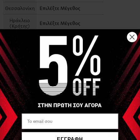
Θεσσαλονίκη
Επιλέξτε Μέγεθος
Ηράκλειο
Επιλέξτε Μέγεθος
(Κρήτης)
−
+
ΑΓΟΡΑ
Αναλυτική Περιγραφή
Αυτοκόλλητα αναλώσιμα ηλεκτρόδια με CLIP συμβατά με
μηχανήματα Compex σε δύο μεγέθη - Συσκευασία 4τμχ Η
τιμή αναφέρεται στην συσκευασία πώλησης 4τμχ
Είδες Πρόσφατα
ΕΓΓΡΑΦΗ