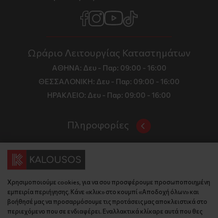
Ωράριο Λειτουργίας Καταστημάτων
ΑΘΗΝΑ:
Δευ - Παρ: 09:00 - 16:00
ΘΕΣΣΑΛΟΝΙΚΗ:
Δευ - Παρ: 09:00 - 16:00
ΗΡΑΚΛΕΙΟ:
Δευ - Παρ: 09:00 - 16:00
Πληροφορίες
Όροι και Προϋποθέσεις
Επικοινωνία
Τιμές, Τρόποι Αποστολής και Πληρωμής
Διεύθυνση
Πολιτική Απορρήτου
Χρησιμοποιούμε cookies, για να σου προσφέρουμε προσωποποιημένη
Έδρα: Γράμμου 29, 18345 , Μοσχάτο Αττική
Κώδικας Δεοντολογίας
εμπειρία περιήγησης. Κάνε «κλικ» στο κουμπί «Αποδοχή όλων» και
Θεσ/νίκη: Λυσάνδρου 8, 54642, Θεσσαλονίκη
Εταιρικό Προφίλ
βοήθησέ μας να προσαρμόσουμε τις προτάσεις μας αποκλειστικά στο
Κρήτη: Θερίσου 52, 71305, Ηράκλειο
περιεχόμενο που σε ενδιαφέρει. Εναλλακτικά κλίκαρε αυτά που θες
KLoop - Loyalty Program
Βρείτε μας στον χάρτη