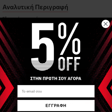
Αναλυτική Περιγραφή
Εξασκητής αναπνοής
Η συσκευή αποτελείται από 1 βάση και στήλες με 3 μπάλες
διαφορετικών διαστάσεων, σωλήνα και ακροστόμιο
Προτείνεται για τη διατήρηση ή τη βελτίωση της
αναπνευστικής λειτουργίας σε άτομα που πάσχουν από
αναπνευστικά προβλήματα
Βοηθάει στην αποκατάσταση ομαλής αναπνοής μετά από
επέμβαση στο στήθος ή την κοιλιακή χώρα
Βελτιώνει τα συμπτώματα της δύσπνοιας
Προσφέρει καλύτερη ποιότητα της αναπνευστικής ροής
Είδες Πρόσφατα
GIMA
ΕΓΓΡΑΦΗ
Εξασκητής αναπνοής