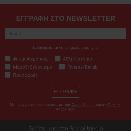
ΕΓΓΡΑΦΗ ΣΤΟ NEWSLETTER
Ενδιαφέρομαι να ενημερώνομαι για:
Φυσικοθεραπεία
Αθλητιατρικά
Μασάζ/Βελονισμό
Fitness/Rehab
Προσφορές
ΕΓΓΡΑΦΗ
Με την εγγραφή μου συμφωνώ με τους
Όρους Χρήσης
και την
Πολιτική
Απορρήτου
.
Βρείτε μας στα Social Media