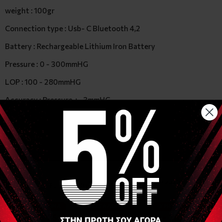
weight : 100gr
Connection type : Usb- C Bluetooth 4,2
Battery : Rechargeable Lithium Iron Battery
Pressure : 0 - 300mmHG
LOP : 100 - 280mmHG
Accuracy : Pressure +- 3mmHG
Operating Condition : Ambient temperature 5 -40 celcious