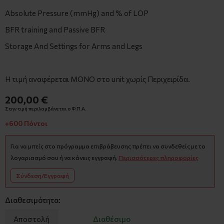
Absolute Pressure (mmHg) and % of LOP
BFR training and Passive BFR
Storage And Settings for Arms and Legs
Η τιμή αναφέρεται ΜΟΝΟ στο unit χωρίς Περιχειρίδα.
200,00 €
Στην τιμή περιλαμβάνεται ο Φ.Π.Α.
+600 Πόντοι
Για να μπείς στο πρόγραμμα επιβράβευσης πρέπει να συνδεθείς με το
λογαριασμό σου ή να κάνεις εγγραφή.
Περισσότερες πληροφορίες
Σύνδεση/Εγγραφή
Διαθεσιμότητα:
Αποστολή
Διαθέσιμο