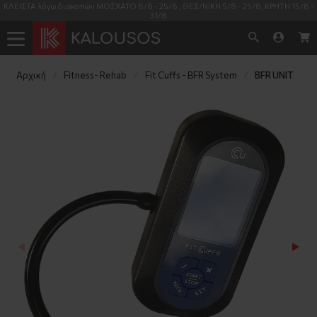
ΚΛΕΙΣΤΑ λόγω διακοπών ΜΟΣΧΑΤΟ 8/8 - 25/8 , ΘΕΣ/ΝΙΚΗ 5/8 - 25/8, ΚΡΗΤΗ 15/8 -
31/8
Αρχική
Fitness- Rehab
Fit Cuffs - BFR System
BFR UNIT