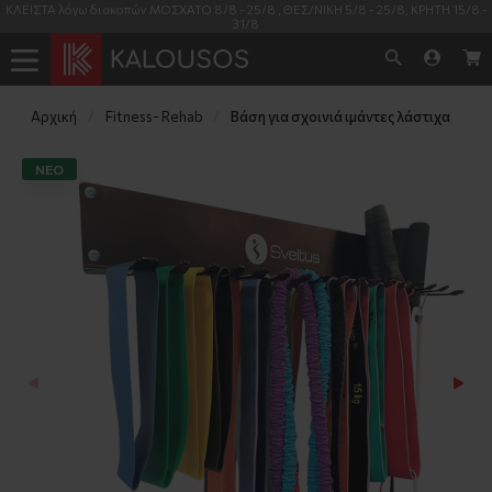
 ΚΡΗΤΗ 15/8 -
Η διαθεσιμότητα των προϊόντων όπως φαίνεται στις καρτέλες το
πραγματική και 99% έγκυρη
Αρχική
Fitness- Rehab
Βάση για σχοινιά ιμάντες λάστιχα
NΕΟ