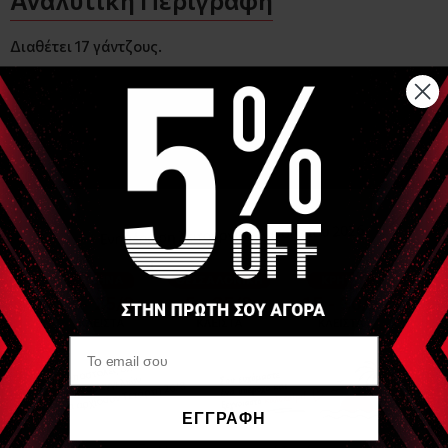
Διαθέτει 17 γάντζους.
Περιλαμβάνονται 4 βίδες στερέωσης
. • Μήκος (cm) ~ 60.00
• Πλάτος (cm) ~ 12.00
• Ύψος (Cm) ~ 10.00
• Βάρος (kg) ~ 2.00
• Χρώμα Μαύρο
Είδες Πρόσφατα
ΝΈΟ
SVELTUS
ΕΓΓΡΑΦΗ
Βάση για σχοινιά
ιμάντες λάστιχα