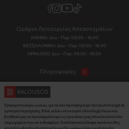
Ωράριο Λειτουργίας Καταστημάτων
ΑΘΗΝΑ:
Δευ - Παρ: 09:00 - 16:00
ΘΕΣΣΑΛΟΝΙΚΗ:
Δευ - Παρ: 09:00 - 16:00
ΗΡΑΚΛΕΙΟ:
Δευ - Παρ: 09:00 - 16:00
Πληροφορίες
Όροι και Προϋποθέσεις
Επικοινωνία
Τιμές, Τρόποι Αποστολής και Πληρωμής
Διεύθυνση
Πολιτική Απορρήτου
Χρησιμοποιούμε cookies, για να σου προσφέρουμε προσωποποιημένη
Έδρα: Γράμμου 29, 18345 , Μοσχάτο Αττική
Κώδικας Δεοντολογίας
εμπειρία περιήγησης. Κάνε «κλικ» στο κουμπί «Αποδοχή όλων» και
Θεσ/νίκη: Λυσάνδρου 8, 54642, Θεσσαλονίκη
Εταιρικό Προφίλ
βοήθησέ μας να προσαρμόσουμε τις προτάσεις μας αποκλειστικά στο
Κρήτη: Θερίσου 52, 71305, Ηράκλειο
περιεχόμενο που σε ενδιαφέρει. Εναλλακτικά κλίκαρε αυτά που θες
KLoop - Loyalty Program
Βρείτε μας στον χάρτη
και πάτα «Αποδοχή επιλεγμένων»! Τα cookies είναι μικρά αρχεία