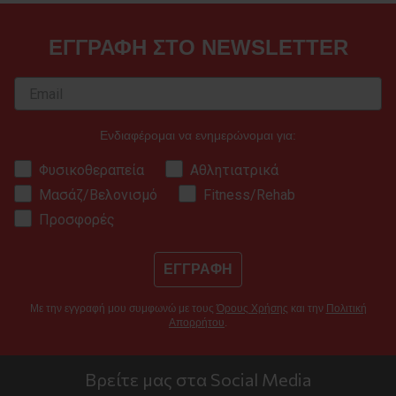
ΕΓΓΡΑΦΗ ΣΤΟ NEWSLETTER
Ενδιαφέρομαι να ενημερώνομαι για:
Φυσικοθεραπεία
Αθλητιατρικά
Μασάζ/Βελονισμό
Fitness/Rehab
Προσφορές
ΕΓΓΡΑΦΗ
Με την εγγραφή μου συμφωνώ με τους
Όρους Χρήσης
και την
Πολιτική
Απορρήτου
.
Βρείτε μας στα Social Media