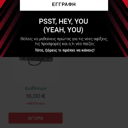
ΕΓΓΡΑΦΗ
Να μην εμφανιστεί ξανά
SVELTUS
Βάση για crossfit Battle
rope hook
Διαθέσιμο
16,00 €
+48 Πόντοι
ΑΓΟΡΑ