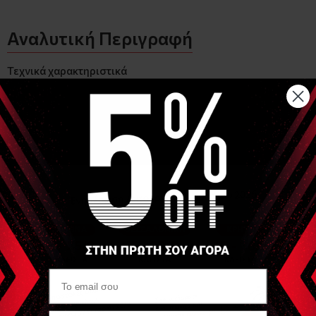
Αναλυτική Περιγραφή
Τεχνικά χαρακτηριστικά
Μήκος (cm) ~29,5
Πλάτος (cm) ~5,00
Ύψος (Cm) ~10,50
Βάρος (kg) ~0,75
Χρώμα Μαύρο
Σύνθεση Ατσάλι Πάχος 5
Είδες Πρόσφατα