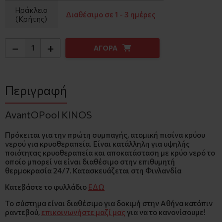
Ηράκλειο
Διαθέσιμο σε 1 - 3 ημέρες
(Κρήτης)
−
+
ΑΓΟΡΑ
Περιγραφή
AvantOPool KINOS
Πρόκειται για την πρώτη συμπαγής, ατομική πισίνα κρύου
νερού για κρυοθεραπεία. Είναι κατάλληλη για υψηλής
ποιότητας κρυoθεραπεία και αποκατάσταση με κρύο νερό το
οποίο μπορεί να είναι διαθέσιμο στην επιθυμητή
θερμοκρασία 24/7. Κατασκευάζεται στη Φινλανδία
Κατεβάστε το φυλλάδιο
ΕΔΩ
Το σύστημα είναι διαθέσιμο για δοκιμή στην Αθήνα κατόπιν
ραντεβού,
επικοινωνήστε μαζί μας
για να το κανονίσουμε!