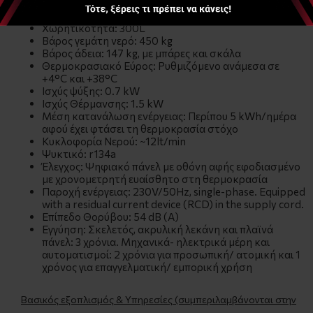
Διαστάσεις με τη σκάλα: Μήκος 120/1540 cm, Πλάτος
79/113 cm, Ύψος 122 cm
Χωρητικότητα: 300L
Βάρος γεμάτη νερό: 450 kg
Βάρος άδεια: 147 kg, με μπάρες και σκάλα
Θερμοκρασιακό Εύρος: Ρυθμιζόμενο ανάμεσα σε
+4°C και +38°C
Ισχύς ψύξης: 0.7 kW
Ισχύς Θέρμανσης: 1.5 kW
Μέση κατανάλωση ενέργειας: Περίπου 5 kWh/ημέρα
αφού έχει φτάσει τη θερμοκρασία στόχο
Κυκλοφορία Νερού: ~12lt/min
Ψυκτικό: r134a
Έλεγχος: Ψηφιακό πάνελ με οθόνη αφής εφοδιασμένο
με χρονομετρητή ευαίσθητο στη θερμοκρασία
Παροχή ενέργειας: 230V/50Hz, single-phase. Equipped
with a residual current device (RCD) in the supply cord.
Επίπεδο Θορύβου: 54 dB (A)
Εγγύηση: Σκελετός, ακρυλική λεκάνη και πλαϊνά
πάνελ: 3 χρόνια. Μηχανικά- ηλεκτρικά μέρη και
αυτοματισμοί: 2 χρόνια για προσωπική/ ατομική και 1
χρόνος για επαγγελματική/ εμπορική χρήση
Βασικός εξοπλισμός & Υπηρεσίες (συμπεριλαμβάνονται στην