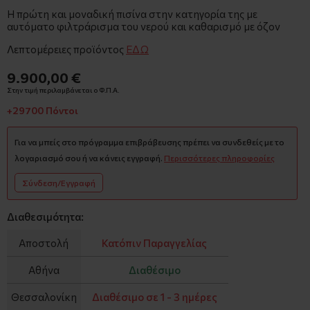
Η πρώτη και μοναδική πισίνα στην κατηγορία της με
αυτόματο φιλτράρισμα του νερού και καθαρισμό με όζον
Λεπτομέρειες προϊόντος
ΕΔΩ
9.900,00 €
Στην τιμή περιλαμβάνεται ο Φ.Π.Α.
+29700 Πόντοι
Για να μπείς στο πρόγραμμα επιβράβευσης πρέπει να συνδεθείς με το
λογαριασμό σου ή να κάνεις εγγραφή.
Περισσότερες πληροφορίες
Σύνδεση/Εγγραφή
Διαθεσιμότητα:
Αποστολή
Κατόπιν Παραγγελίας
Αθήνα
Διαθέσιμο
Θεσσαλονίκη
Διαθέσιμο σε 1 - 3 ημέρες