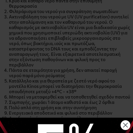
Κρύο και καθαρό νερό πάντα στην επιθυμητή
θερμοκρασία
Φιλτράρισμα του νερού για συγκράτηση σωματιδίων
Ακτινοβόληση του νερού με UV (UV purification) συντελεί
στην απολύμανση και τον καθαρισμό του νερού. Ο
καθαρισμός με ακτινοβολία UV είναι μια διαδικασία χωρίς
χημικά που χρησιμοποιεί υπεριώδη ακτινοβολία (UV) για
να αδρανοποιήσει επιβλαβείς μικροοργανισμούς στο
νερό, όπως βακτήρια, ιούς και πρωτόζωα,
καταστρέφοντας το DNA τους και εμποδίζοντας την
αναπαραγωγή τους. Είναι εξαιρετικά αποτελεσματική
στην εξόντωση παθογόνων και φιλική προς το
περιβάλλον
Πάντα σε ετοιμότητα για χρήση, δεν απαιτεί παροχή
νερού παρά μόνο ρεύματος
Κατάλληλο και για θεραπεία με ζεστό νερό αφού το
μοντέλο Kinos μπορεί να διατηρήσει την θερμοκρασία
οπουδήποτε μεταξύ +4°C - +38°
Μπορεί να μεταφερθεί και να τοποθετηθεί σχεδόν παντού
Συμπαγής, χωράει 1 άτομο καθιστό και έως 2 όρθια
Πολύ απλό στη χρήση και στην συντήρηση
Ενεργειακά αποδοτικό και φιλικό στο περιβάλλον
Αποδοτική μόνωση, μικρή κατανάλωση ενέργειας
Αλλαγή νερού κάθε 3-8 εβδομάδες ανάλογα με το φόρτο
εργασίας