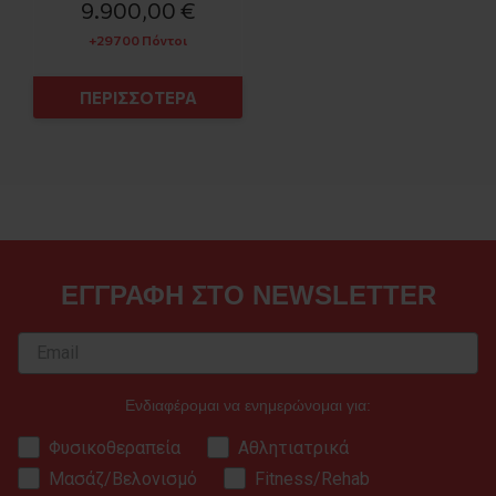
9.900,00 €
+29700 Πόντοι
ΠΕΡΙΣΣΟΤΕΡΑ
ΕΓΓΡΑΦΗ ΣΤΟ NEWSLETTER
Ενδιαφέρομαι να ενημερώνομαι για:
Φυσικοθεραπεία
Αθλητιατρικά
Μασάζ/Βελονισμό
Fitness/Rehab