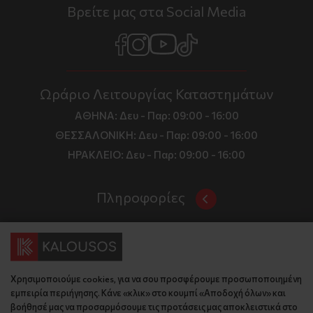
Βρείτε μας στα Social Media
Ωράριο Λειτουργίας Καταστημάτων
ΑΘΗΝΑ:
Δευ - Παρ: 09:00 - 16:00
ΘΕΣΣΑΛΟΝΙΚΗ:
Δευ - Παρ: 09:00 - 16:00
ΗΡΑΚΛΕΙΟ:
Δευ - Παρ: 09:00 - 16:00
Πληροφορίες
Όροι και Προϋποθέσεις
Επικοινωνία
Τιμές, Τρόποι Αποστολής και Πληρωμής
Διεύθυνση
Πολιτική Απορρήτου
Χρησιμοποιούμε cookies, για να σου προσφέρουμε προσωποποιημένη
Έδρα: Γράμμου 29, 18345 , Μοσχάτο Αττική
Κώδικας Δεοντολογίας
εμπειρία περιήγησης. Κάνε «κλικ» στο κουμπί «Αποδοχή όλων» και
Θεσ/νίκη: Λυσάνδρου 8, 54642, Θεσσαλονίκη
Εταιρικό Προφίλ
βοήθησέ μας να προσαρμόσουμε τις προτάσεις μας αποκλειστικά στο
Κρήτη: Θερίσου 52, 71305, Ηράκλειο