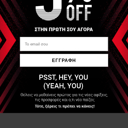
δυνατά με το Aquaball ™ αφού οι λαβές του σου επιτρέπουν
μια πληθώρα ασκήσεων.
ΕΓΓΡΑΦΗ
Να μην εμφανιστεί ξανά
Είδες Πρόσφατα