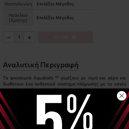
Θεσσαλονίκη
Επιλέξτε Μέγεθος
Ηράκλειο
Επιλέξτε Μέγεθος
(Κρήτης)
−
+
ΑΓΟΡΑ
Αναλυτική Περιγραφή
Τα φουσκωτά Aquaballs ™ γεμίζουν με νερό και αέρα και
διαθέτουν ένα ανθεκτικό σύστημα πλήρωσης με το οποίο
μπορείτε εύκολα να προσθέσετε ή να απελευθερώσετε νερό.
Λιγότερο νερό σημαίνει ένα ελαφρύτερο, αλλά λιγότερο
σταθερό προϊόν κατάλληλο για προπόνηση σταθερότητας
στο σπίτι ή στην ύπαιθρο, περισσότερο νερό βαρύτερο, πιο
σταθερό προϊόν ιδανικό για προπόνηση αντοχής.
Από την medicineball έως τις ασκήσεις kettlebell, όλα είναι