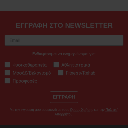
ΕΓΓΡΑΦΗ ΣΤΟ NEWSLETTER
Ενδιαφέρομαι να ενημερώνομαι για:
Φυσικοθεραπεία
Αθλητιατρικά
Μασάζ/Βελονισμό
Fitness/Rehab
Προσφορές
ΕΓΓΡΑΦΗ
Με την εγγραφή μου συμφωνώ με τους
Όρους Χρήσης
και την
Πολιτική
Απορρήτου
.