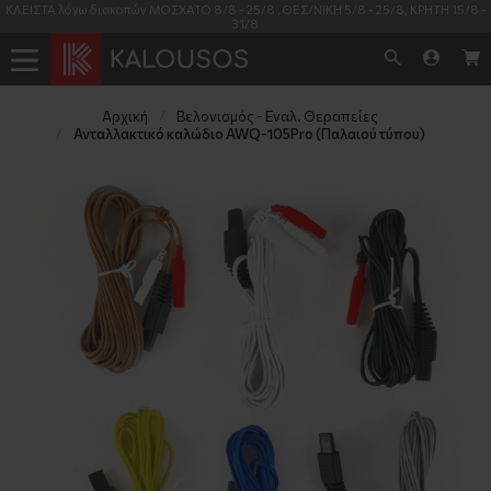
ΚΛΕΙΣΤΑ λόγω διακοπών ΜΟΣΧΑΤΟ 8/8 - 25/8 , ΘΕΣ/ΝΙΚΗ 5/8 - 25/8, ΚΡΗΤΗ 15/8 -
31/8
Αρχική
Βελονισμός - Εναλ. Θεραπείες
Ανταλλακτικό καλώδιο AWQ-105Pro (Παλαιού τύπου)