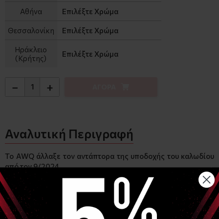
Αθήνα
Επιλέξτε Χρώμα
Θεσσαλονίκη
Επιλέξτε Χρώμα
Ηράκλειο
Επιλέξτε Χρώμα
(Κρήτης)
−
+
ΑΓΟΡΑ
Αναλυτική Περιγραφή
Το AWQ άλλαξε τον αντάπτορα της υποδοχής του καλωδίου
από τον 9/2024 .
Τα παλαιά μηχανήματα έχουν παραλληλόγραμμη υποδοχή με
2 PIN όπως στην φωτογραφία