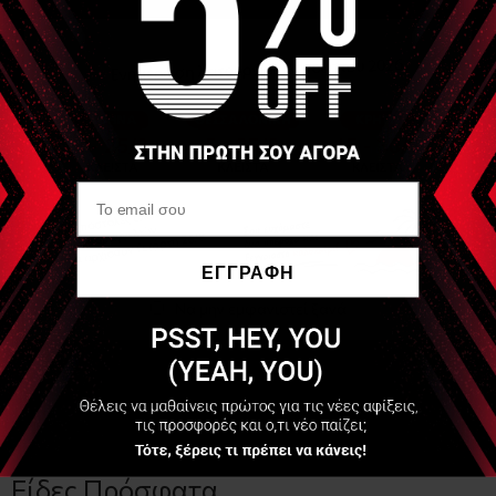
ΕΓΓΡΑΦΗ
Να μην εμφανιστεί ξανά
Αν το μηχάνημά σας είναι έτσι τότε το προϊόν αυτό είναι για
εσάς. Εάν το μηχάνημά σας ΔΕΝ είναι έτσι τότε χρειάζεστε
το προϊόν
ΑΥΤΟ
. Εάν υπάρχει αμφιβολία παρακαλώ
επικοινωνήστε μαζί μας στο 2107752048.
Είδες Πρόσφατα