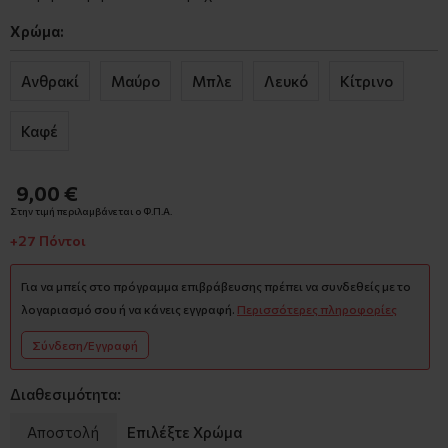
Χρώμα:
Ανθρακί
Μαύρο
Μπλε
Λευκό
Κίτρινο
Καφέ
9,00 €
Στην τιμή περιλαμβάνεται ο Φ.Π.Α.
+27 Πόντοι
Για να μπείς στο πρόγραμμα επιβράβευσης πρέπει να συνδεθείς με το
λογαριασμό σου ή να κάνεις εγγραφή.
Περισσότερες πληροφορίες
Σύνδεση/Εγγραφή
Διαθεσιμότητα:
Αποστολή
Επιλέξτε Χρώμα