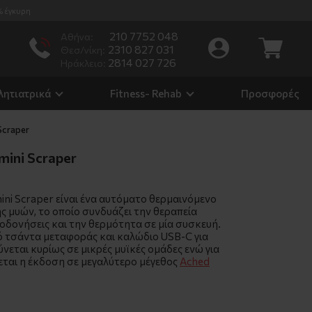
% έγκυρη
210 7752 048
Αθήνα:
2310 827 031
Θεσ/νίκη:
2814 027 726
Ηράκλειο:
λητιατρικά
Fitness- Rehab
Προσφορές
Scraper
ini Scraper
ni Scraper είναι ένα αυτόματο θερμαινόμενο
ς μυών, το οποίο συνδυάζει την θεραπεία
οδονήσεις και την θερμότητα σε μία συσκευή.
ό τσάντα μεταφοράς και καλώδιο USB-C για
νεται κυρίως σε μικρές μυϊκές ομάδες ενώ για
εται η έκδοση σε μεγαλύτερο μέγεθος
Ached