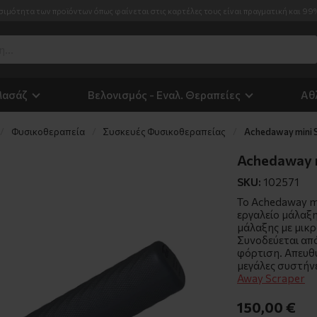
σιμότητα των προϊόντων όπως φαίνεται στις καρτέλες τους είναι πραγματική και 99
Μασάζ
Βελονισμός - Εναλ. Θεραπείες
Αθ
Φυσικοθεραπεία
Συσκευές Φυσικοθεραπείας
Achedaway mini 
Achedaway m
SKU:
102571
Το Achedaway mi
εργαλείο μάλαξη
μάλαξης με μικρ
Συνοδεύεται απ
φόρτιση. Απευθύ
μεγάλες συστήν
Away Scraper
150,00 €