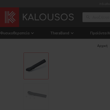
Η διαθε
Φυσικοθεραπεία
TheraΒand
Προϊόντα 
Αρχική