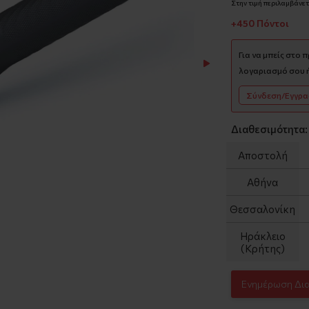
Στην τιμή περιλαμβάνετα
+450 Πόντοι
Για να μπείς στο 
λογαριασμό σου ή
Σύνδεση/Εγγρ
Διαθεσιμότητα:
Αποστολή
Αθήνα
Θεσσαλονίκη
Ηράκλειο
(Κρήτης)
Ενημέρωση Δι