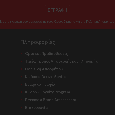
ΕΓΓΡΑΦΗ
Με την εγγραφή μου συμφωνώ με τους
Όρους Χρήσης
και την
Πολιτική Απορρήτου
Πληροφορίες
Όροι και Προϋποθέσεις
Τιμές, Τρόποι Αποστολής και Πληρωμής
Πολιτική Απορρήτου
Κώδικας Δεοντολογίας
Εταιρικό Προφίλ
KLoop - Loyalty Program
Become a Brand Ambassador
Επικοινωνία