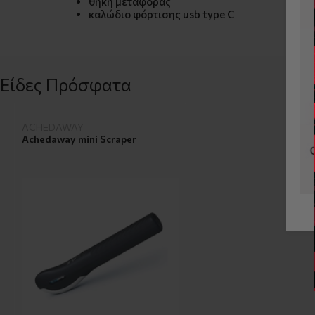
θήκη μεταφοράς
καλώδιο φόρτισης usb type C
Είδες Πρόσφατα
ACHEDAWAY
Achedaway mini Scraper