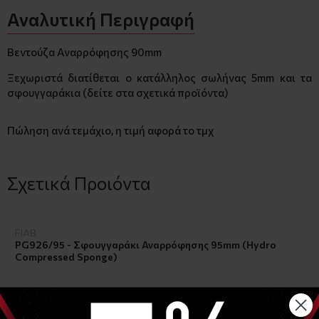
Αναλυτική Περιγραφή
Βεντούζα Αναρρόφησης 90mm
Ξεχωριστά διατίθεται ο κατάλληλος σωλήνας 5mm και τα
σφουγγαράκια (δείτε στα σχετικά προϊόντα)
Πώληση ανά τεμάχιο, η τιμή αφορά το τμχ
Σχετικά Προιόντα
FIAB
PG926/95 - Σφουγγαράκι Αναρρόφησης 95mm (Hydro
Compressed Sponge)