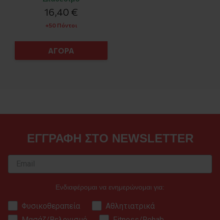
16,40 €
+50 Πόντοι
ΑΓΟΡΑ
ΕΓΓΡΑΦΗ ΣΤΟ NEWSLETTER
Ενδιαφέρομαι να ενημερώνομαι για:
Φυσικοθεραπεία
Αθλητιατρικά
Μασάζ/Βελονισμό
Fitness/Rehab