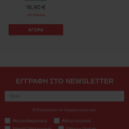
16,90 €
+51 Πόντοι
ΑΓΟΡΑ
ΕΓΓΡΑΦΗ ΣΤΟ NEWSLETTER
Ενδιαφέρομαι να ενημερώνομαι για:
Φυσικοθεραπεία
Αθλητιατρικά
Μασάζ/Βελονισμό
Fitness/Rehab