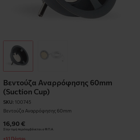
Βεντούζα Αναρρόφησης 60mm
(Suction Cup)
SKU:
100745
Βεντούζα Αναρρόφησης 60mm
16,90 €
Στην τιμή περιλαμβάνεται ο Φ.Π.Α.
+51 Πόντοι