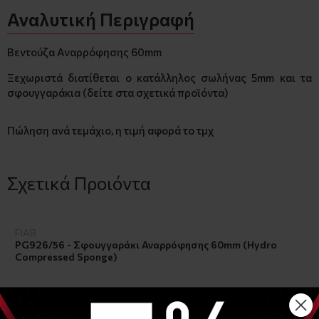
Αναλυτική Περιγραφή
Βεντούζα Αναρρόφησης 60mm
Ξεχωριστά διατίθεται ο κατάλληλος σωλήνας 5mm και τα
σφουγγαράκια (δείτε στα σχετικά προϊόντα)
Πώληση ανά τεμάχιο, η τιμή αφορά το τμχ
Σχετικά Προιόντα
FIAB
PG926/56 - Σφουγγαράκι Αναρρόφησης 60mm (Hydro
Compressed Sponge)