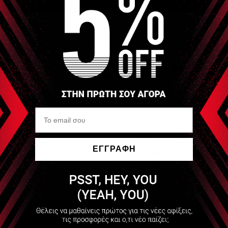
τάσταση των μυών
ΕΓΓΡΑΦΗ
Να μην εμφανιστεί ξανά