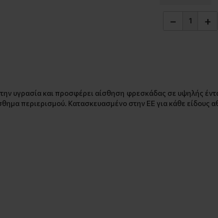
−
+
ην υγρασία και προσφέρει αίσθηση φρεσκάδας σε υψηλής έντα
σθημα περιερισμού. Κατασκευασμένο στην ΕΕ για κάθε είδους α