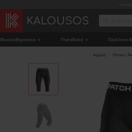
Η διαθε
Φυσικοθεραπεία
TheraΒand
Προϊόντα 
Αρχική
Fitness- R