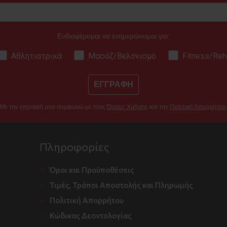
Ενδιαφέρομαι να ενημερώνομαι για:
Αθλητιατρικά
Μασάζ/Βελονισμό
Fitness/Reh
ΕΓΓΡΑΦΗ
Με την εγγραφή μου συμφωνώ με τους
Όρους Χρήσης
και την
Πολιτική Απορρήτου
Πληροφορίες
Όροι και Προϋποθέσεις
Τιμές, Τρόποι Αποστολής και Πληρωμής
Πολιτική Απορρήτου
Κώδικας Δεοντολογίας