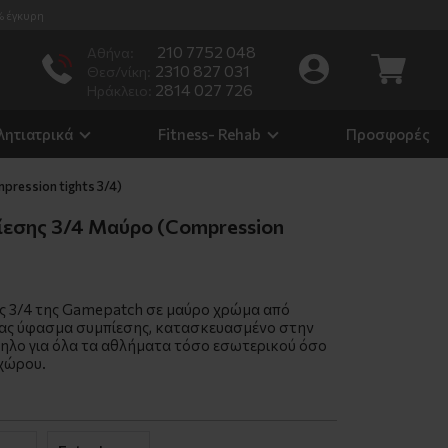
% έγκυρη
210 7752 048
Αθήνα:
2310 827 031
Θεσ/νίκη:
2814 027 726
Ηράκλειο:
λητιατρικά
Fitness- Rehab
Προσφορές
ression tights 3/4)
ίεσης 3/4 Μαύρο (Compression
ς 3/4 της Gamepatch σε μαύρο χρώμα από
ας ύφασμα συμπίεσης, κατασκευασμένο στην
ηλο για όλα τα αθλήματα τόσο εσωτερικού όσο
 χώρου.