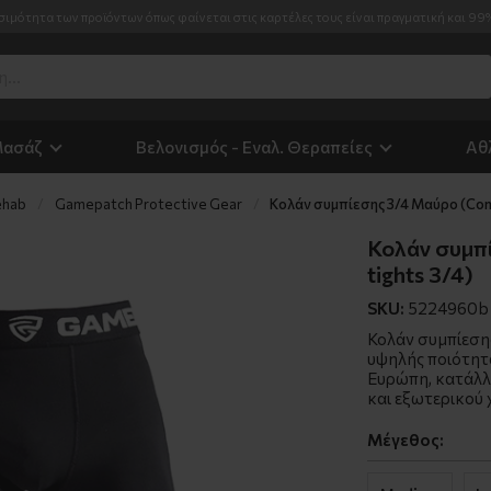
σιμότητα των προϊόντων όπως φαίνεται στις καρτέλες τους είναι πραγματική και 99
Μασάζ
Βελονισμός - Εναλ. Θεραπείες
Αθ
ehab
Gamepatch Protective Gear
Κολάν συμπίεσης 3/4 Μαύρο (Comp
Κολάν συμπ
tights 3/4)
SKU:
5224960b
Κολάν συμπίεση
υψηλής ποιότητ
Ευρώπη, κατάλλ
και εξωτερικού
Μέγεθος: