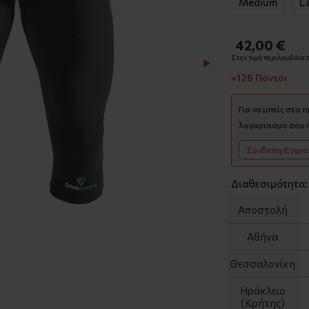
Medium
L
42,00 €
Στην τιμή περιλαμβάνετα
+126 Πόντοι
Για να μπείς στο 
λογαριασμό σου ή
Σύνδεση/Εγγρ
Διαθεσιμότητα:
Αποστολή
Αθήνα
Θεσσαλονίκη
Ηράκλειο
(Κρήτης)