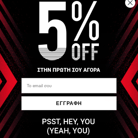
Αναλυτική Περιγραφή
Πλαστικό Γωνιόμετρο με άξονες μήκους 36cm και
ο
ο
ο
διαβάθμιση γωνιομέτρου 0
- 360
ανά 1
Είδες Πρόσφατα
GIMA
Γωνιόμετρο Πλαστικό
36cm (Goniometer)
ΕΓΓΡΑΦΗ
Να μην εμφανιστεί ξανά