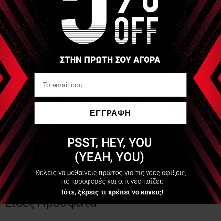
Βάρος 500γρ
Διαστάσεις 96,5 x 35,5 x 5 εκ
Διάρκεια ζωής μπαταρίας εώς και τρείς ώρες
Δόνηση τρία επίπεδα δόνησης
Bluetooth® Σύνδεση μέσω Bluetooth® με την
Hypericeεφαρμογή για εξατομικευμένο έλγχο
HyperHeat™ technology Level 1, 113F (45C) / Level 2, 122F
(50C) / Level 3, 131F (55C)
Υλικά Neoprene wrap + silicone surface
Εύκολο στο καθάρισμα
TSA approved
ΕΓΓΡΑΦΗ
Approved by TSA για μεταφορά
Να μην εμφανιστεί ξανά
Είδες Πρόσφατα