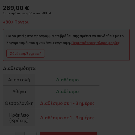
269,00 €
Στην τιμή περιλαμβάνεται ο Φ.Π.Α.
+807 Πόντοι
Για να μπείς στο πρόγραμμα επιβράβευσης πρέπει να συνδεθείς με το
λογαριασμό σου ή να κάνεις εγγραφή.
Περισσότερες πληροφορίες
Σύνδεση/Εγγραφή
Διαθεσιμότητα:
Αποστολή
Διαθέσιμο
Αθήνα
Διαθέσιμο
Θεσσαλονίκη
Διαθέσιμο σε 1 - 3 ημέρες
Ηράκλειο
Διαθέσιμο σε 1 - 3 ημέρες
(Κρήτης)