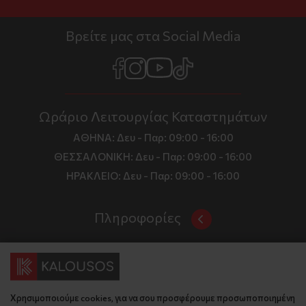
Βρείτε μας στα Social Media
Ωράριο Λειτουργίας Καταστημάτων
ΑΘΗΝΑ:
Δευ - Παρ: 09:00 - 16:00
ΘΕΣΣΑΛΟΝΙΚΗ:
Δευ - Παρ: 09:00 - 16:00
ΗΡΑΚΛΕΙΟ:
Δευ - Παρ: 09:00 - 16:00
Πληροφορίες
Όροι και Προϋποθέσεις
Επικοινωνία
Τιμές, Τρόποι Αποστολής και Πληρωμής
Διεύθυνση
Πολιτική Απορρήτου
Χρησιμοποιούμε cookies, για να σου προσφέρουμε προσωποποιημένη
Έδρα: Γράμμου 29, 18345 , Μοσχάτο Αττική
Κώδικας Δεοντολογίας