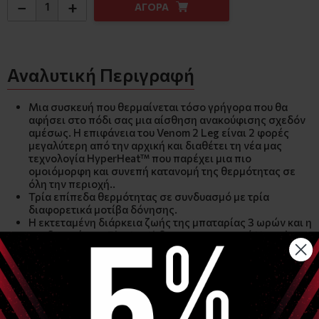
−
+
ΑΓΟΡΑ
Αναλυτική Περιγραφή
Μια συσκευή που θερμαίνεται τόσο γρήγορα που θα
αφήσει στο πόδι σας μια αίσθηση ανακούφισης σχεδόν
αμέσως. Η επιφάνεια του Venom 2 Leg είναι 2 φορές
μεγαλύτερη από την αρχική και διαθέτει τη νέα μας
τεχνολογία HyperHeat™ που παρέχει μια πιο
ομοιόμορφη και συνεπή κατανομή της θερμότητας σε
όλη την περιοχή..
Τρία επίπεδα θερμότητας σε συνδυασμό με τρία
διαφορετικά μοτίβα δόνησης.
Η εκτεταμένη διάρκεια ζωής της μπαταρίας 3 ωρών και η
συνδεσιμότητα Bluetooth® με την εφαρμογή Hyperice
για τηλεχειρισμό σας διευκολύνουν να χειριστείτε το
venom 2 leg τόσο εύκολα όσο ποτέ πριν.
Τεχνικά χαρακτηριστρικά