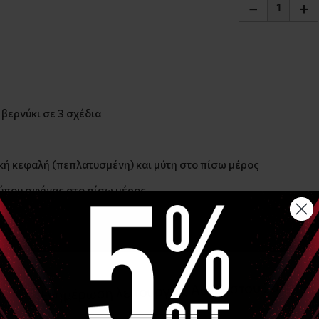
−
+
βερνύκι σε 3 σχέδια
ική κεφαλή (πεπλατυσμένη) και μύτη στο πίσω μέρος
 τύπου σφήνας στο πίσω μέρος
που κεκλιμένου επιπέδου στο πίσω μέρος