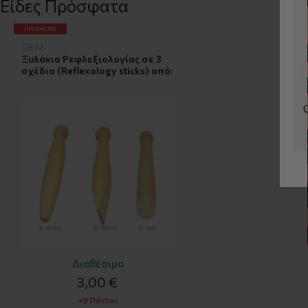
Είδες Πρόσφατα
ΠΡΟΣΦΟΡΆ
OEM
Ξυλάκια Ρεφλεξιολογίας σε 3
σχέδια (Reflexology sticks) από:
Διαθέσιμο
3,00 €
+9 Πόντοι