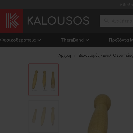
Η διαθε
Φυσικοθεραπεία
TheraΒand
Προϊόντα 
Αρχική
Βελονισμός - Εναλ. Θεραπείε