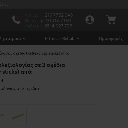
% έγκυρη
210 7752 048
Αθήνα:
2310 827 031
Θεσ/νίκη:
2814 027 726
Ηράκλειο:
λητιατρικά
Fitness- Rehab
Προσφορές
ς σε 3 σχέδια (Reflexology sticks) από:
λεξιολογίας σε 3 σχέδια
 sticks) από:
79
ολογίας σε 3 σχέδια