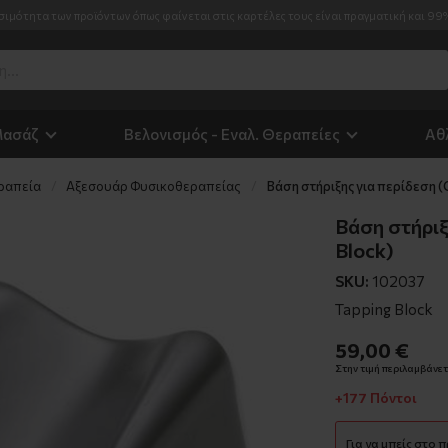
σιμότητα των προϊόντων όπως φαίνεται στις καρτέλες τους είναι πραγματική και 99
Μασάζ
Βελονισμός - Εναλ. Θεραπείες
Αθ
ραπεία
Αξεσουάρ Φυσικοθεραπείας
Βάση στήριξης για περίδεση (
Βάση στήριξ
Block)
SKU:
102037
Tapping Block
59,00 €
Στην τιμή περιλαμβάνετα
+177 Πόντοι
Για να μπείς στο 