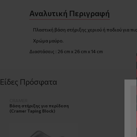
Αναλυτική Περιγραφή
Πλαστική βάση στήριξης χεριού ή ποδιού για πι
Χρώμα μαύρο.
Διαστάσεις : 26 cm x 26 cm x 14 cm
Είδες Πρόσφατα
CRAMER
Βάση στήριξης για περίδεση
(Cramer Taping Block)