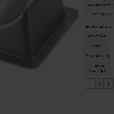
λογαριασμό σου ή
Σύνδεση/Εγγρ
Διαθεσιμότητα:
Αποστολή
Αθήνα
Θεσσαλονίκη
Ηράκλειο
(Κρήτης)
−
+