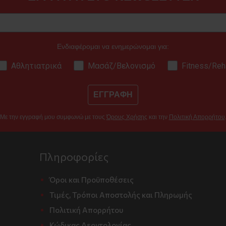
Ενδιαφέρομαι να ενημερώνομαι για:
Αθλητιατρικά
Μασάζ/Βελονισμό
Fitness/Reh
ΕΓΓΡΑΦΗ
Με την εγγραφή μου συμφωνώ με τους
Όρους Χρήσης
και την
Πολιτική Απορρήτου
Πληροφορίες
Όροι και Προϋποθέσεις
Τιμές, Τρόποι Αποστολής και Πληρωμής
Πολιτική Απορρήτου
Κώδικας Δεοντολογίας