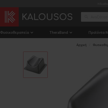
Η διαθε
Φυσικοθεραπεία
TheraΒand
Προϊόντα 
Αρχική
Φυσικοθε