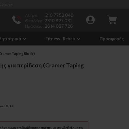
% έγκυρη
210 7752 048
Αθήνα:
2310 827 031
Θεσ/νίκη:
2814 027 726
Ηράκλειο:
λητιατρικά
Fitness- Rehab
Προσφορές
Cramer Taping Block)
ης για περίδεση (Cramer Taping
ι ο Φ.Π.Α.
πρόγραμμα επιβράβευσης πρέπει να συνδεθείς με το