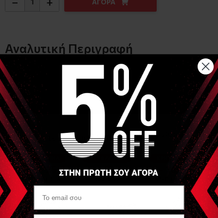
−
+
ΑΓΟΡΑ
Αναλυτική Περιγραφή
Λεπτομέρειες:
Σχεδιασμένο για να αγκιστρώνει τους ελαστικούς ιμάντες
CLX .
Εύχρηστο και οικονομικό.
Κατασκευασμένο με μαλακή βάση για να κρατάει το CLX στη
θέση του με ασφάλεια .
Ιδανικό και για τα λάστιχα γυμναστικής τύπου κορδέλα αλλά
και gym tubes
Είδες Πρόσφατα