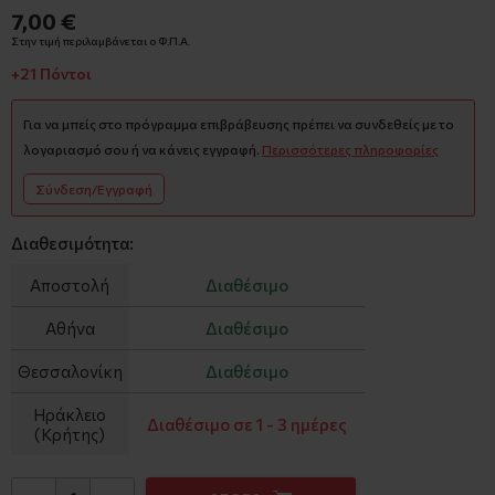
7,00 €
Στην τιμή περιλαμβάνεται ο Φ.Π.Α.
+21 Πόντοι
Για να μπείς στο πρόγραμμα επιβράβευσης πρέπει να συνδεθείς με το
λογαριασμό σου ή να κάνεις εγγραφή.
Περισσότερες πληροφορίες
Σύνδεση/Εγγραφή
Διαθεσιμότητα:
Αποστολή
Διαθέσιμο
Αθήνα
Διαθέσιμο
Θεσσαλονίκη
Διαθέσιμο
Ηράκλειο
Διαθέσιμο σε 1 - 3 ημέρες
(Κρήτης)