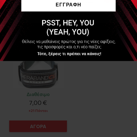
ΕΓΓΡΑΦΗ
Να μην εμφανιστεί ξανά
THERABAND
Theraband CLX
Άγκιστρο ( CLX Door
Anchor)
Διαθέσιμο
7,00 €
+21 Πόντοι
ΑΓΟΡΑ