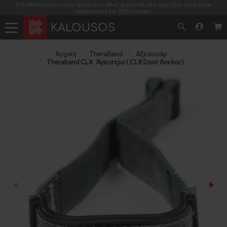
Η διαθεσιμότητα των προϊόντων όπως φαίνεται στις καρτέλες τους είναι
πραγματική και 99% έγκυρη
Αρχική
TheraΒand
Αξεσουάρ
Theraband CLX   Άγκιστρο ( CLX Door Anchor)