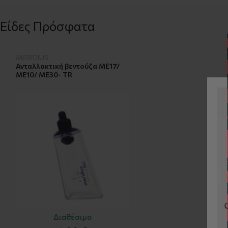
Είδες Πρόσφατα
MERIDIUS
Ανταλλακτική βεντούζα ΜΕ17/
ΜΕ10/ ΜΕ30- TR
Διαθέσιμο