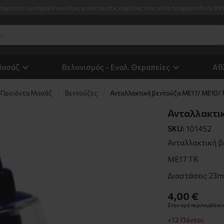
σιμότητα των προϊόντων όπως φαίνεται στις καρτέλες τους είναι πραγματική και 99
Μασάζ
Βελονισμός - Εναλ. Θεραπείες
Αθ
Προϊόντα Μασάζ
Βεντούζες
Ανταλλακτική βεντούζα ΜΕ17/ ΜΕ10/
Ανταλλακτι
SKU:
101452
Ανταλλακτική β
ΜΕ17 TR
Διαστάσεις 23
4,00 €
Στην τιμή περιλαμβάνετα
+12 Πόντοι