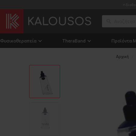
Η διαθε
Φυσικοθεραπεία
TheraΒand
Προϊόντα 
Αρχική