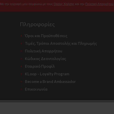
Με την εγγραφή μου συμφωνώ με τους
Όρους Χρήσης
και την
Πολιτική Απορρήτου
Πληροφορίες
Όροι και Προϋποθέσεις
Τιμές, Τρόποι Αποστολής και Πληρωμής
Πολιτική Απορρήτου
Κώδικας Δεοντολογίας
Εταιρικό Προφίλ
KLoop - Loyalty Program
Become a Brand Ambassador
Επικοινωνία