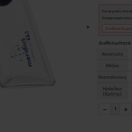
Για να μπείς στο 
λογαριασμό σου ή
Σύνδεση/Εγγρ
Διαθεσιμότητα:
Αποστολή
Αθήνα
Θεσσαλονίκη
Ηράκλειο
(Κρήτης)
−
+