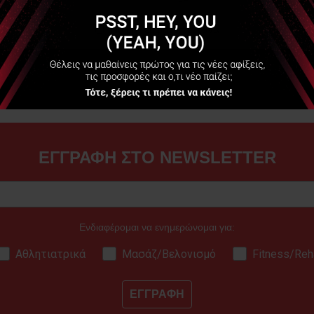
Να μην εμφανιστεί ξανά
ΕΓΓΡΑΦΗ ΣΤΟ NEWSLETTER
Ενδιαφέρομαι να ενημερώνομαι για:
Αθλητιατρικά
Μασάζ/Βελονισμό
Fitness/Reh
ΕΓΓΡΑΦΗ