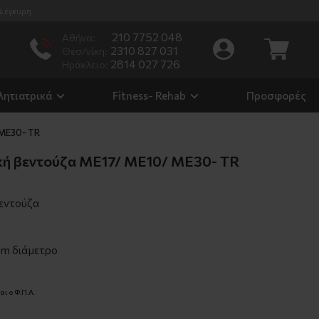
% έγκυρη
210 7752 048
Αθήνα:
2310 827 031
Θεσ/νίκη:
2814 027 726
Ηράκλειο:
λητιατρικά
Fitness- Rehab
Προσφορές
 ΜΕ30- TR
κή βεντούζα ΜΕ17/ ΜΕ10/ ΜΕ30- TR
εντούζα
mm διάμετρο
ι ο Φ.Π.Α.