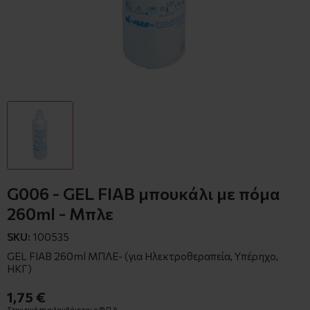
G006 - GEL FIAB μπουκάλι με πόμα
260ml - Μπλε
SKU:
100535
GEL FIAB 260ml ΜΠΛΕ- (για Ηλεκτροθεραπεία, Υπέρηχο,
ΗΚΓ)
1,75 €
Στην τιμή περιλαμβάνεται ο Φ.Π.Α.