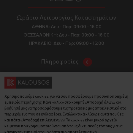
Ωράριο Λειτουργίας Καταστημάτων
ΑΘΗΝΑ:
Δευ - Παρ: 09:00 - 16:00
ΘΕΣΣΑΛΟΝΙΚΗ:
Δευ - Παρ: 09:00 - 16:00
ΗΡΑΚΛΕΙΟ:
Δευ - Παρ: 09:00 - 16:00
Πληροφορίες
Όροι και Προϋποθέσεις
Επικοινωνία
Τιμές, Τρόποι Αποστολής και Πληρωμής
Διεύθυνση
Πολιτική Απορρήτου
Χρησιμοποιούμε cookies, για να σου προσφέρουμε προσωποποιημένη
Έδρα: Γράμμου 29, 18345 , Μοσχάτο Αττική
Κώδικας Δεοντολογίας
εμπειρία περιήγησης. Κάνε «κλικ» στο κουμπί «Αποδοχή όλων» και
Θεσ/νίκη: Λυσάνδρου 8, 54642, Θεσσαλονίκη
Εταιρικό Προφίλ
βοήθησέ μας να προσαρμόσουμε τις προτάσεις μας αποκλειστικά στο
Κρήτη: Θερίσου 52, 71305, Ηράκλειο
περιεχόμενο που σε ενδιαφέρει. Εναλλακτικά κλίκαρε αυτά που θες
KLoop - Loyalty Program
Βρείτε μας στον χάρτη
και πάτα «Αποδοχή επιλεγμένων»! Τα cookies είναι μικρά αρχεία
Τηλέφωνο:
Become a Brand Ambassador
κειμένου που χρησιμοποιούνται από τους δικτυακούς τόπους για να
κάνουν την εμπειρία του χρήστη πιο αποτελεσματική.