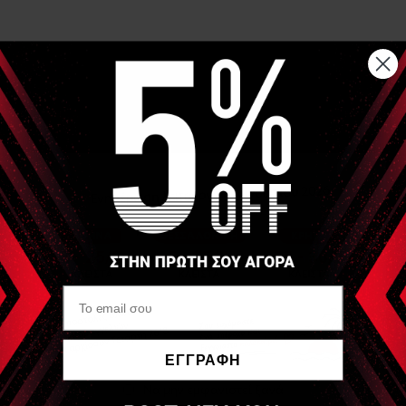
Αναλυτική Περιγραφή
Gel Υψηλής ποιότητας της Ιταλικής FIAB σε συσκευασία
μπουκαλιού με πώμα 260ml
Χρωματισμένο Μπλε
Κατάλληλο για όλες τις χρήσεις (Ηλεκτροθεραπεία, Υπέρηχο,
ΗΚΓ)
Είδες Πρόσφατα
FIAB
G006 - GEL FIAB
ΕΓΓΡΑΦΗ
μπουκάλι με πόμα
260ml - Μπλε
Να μην εμφανιστεί ξανά