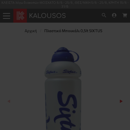
5/8 - 25/8, ΚΡΗΤΗ 15/8 -
Η διαθεσιμότητα των προϊόντων όπως φαίνεται στις
πραγματική και 99% έγκυρη
Αρχική
Πλαστικό Μπουκάλι 0,5lt SIXTUS