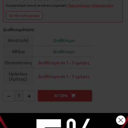
λογαριασμό σου ή να κάνεις εγγραφή.
Περισσότερες πληροφορίες
Σύνδεση/Εγγραφή
Διαθεσιμότητα:
Αποστολή
Διαθέσιμο
Αθήνα
Διαθέσιμο
Θεσσαλονίκη
Διαθέσιμο σε 1 - 3 ημέρες
Ηράκλειο
Διαθέσιμο σε 1 - 3 ημέρες
(Κρήτης)
−
+
ΑΓΟΡΑ
Αναλυτική Περιγραφή