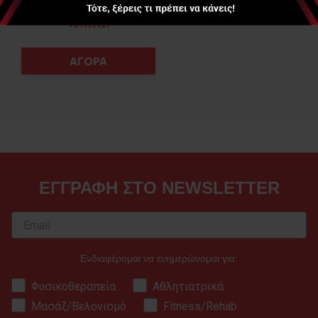
1,86 €
+6 Πόντοι
ΑΓΟΡΑ
ΕΓΓΡΑΦΗ ΣΤΟ NEWSLETTER
Ενδιαφέρομαι να ενημερώνομαι για:
Φυσικοθεραπεία
Αθλητιατρικά
Μασάζ/Βελονισμό
Fitness/Rehab