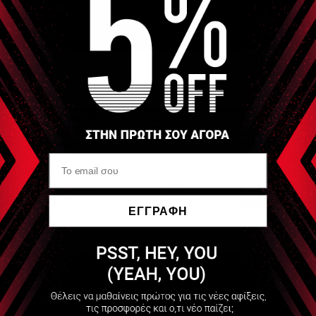
Πλαστικό Μπουκάλι 0,5 λίτρο SIXTUS
Είδες Πρόσφατα
SIXTUS
Πλαστικό Μπουκάλι
0,5lt SIXTUS
ΕΓΓΡΑΦΗ
Να μην εμφανιστεί ξανά
Διαθέσιμο